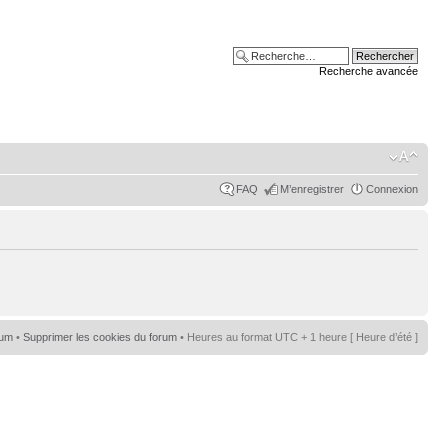
Recherche avancée
FAQ
M’enregistrer
Connexion
rum
•
Supprimer les cookies du forum
• Heures au format UTC + 1 heure [ Heure d’été ]