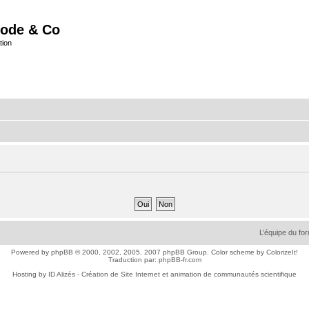
ode & Co
tion
L’équipe du fo
Powered by
phpBB
© 2000, 2002, 2005, 2007 phpBB Group. Color scheme by
ColorizeIt!
Traduction par:
phpBB-fr.com
Hosting by
ID Alizés - Création de Site Internet et animation de communautés scientifique