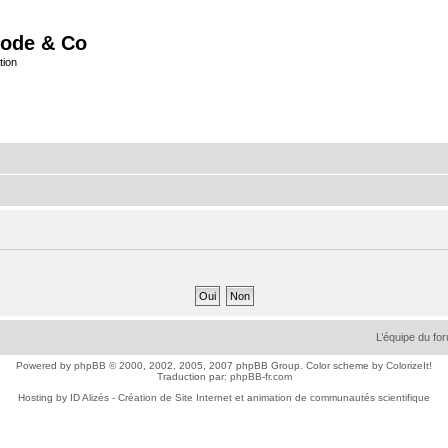
ode & Co
tion
L’équipe du fo
Powered by
phpBB
© 2000, 2002, 2005, 2007 phpBB Group. Color scheme by
ColorizeIt!
Traduction par:
phpBB-fr.com
Hosting by
ID Alizés - Création de Site Internet et animation de communautés scientifique