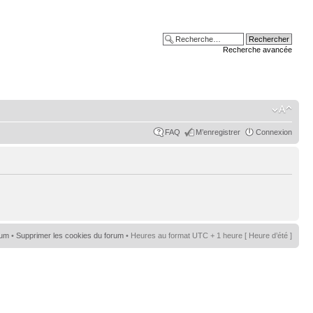
Recherche avancée
FAQ
M’enregistrer
Connexion
rum
•
Supprimer les cookies du forum
• Heures au format UTC + 1 heure [ Heure d’été ]