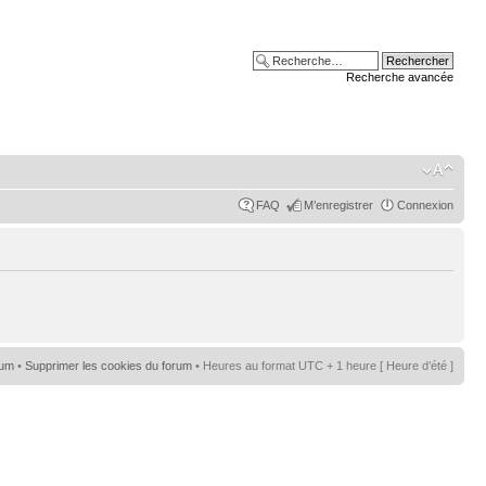
Recherche avancée
FAQ
M’enregistrer
Connexion
rum
•
Supprimer les cookies du forum
• Heures au format UTC + 1 heure [ Heure d’été ]