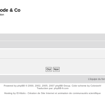
ode & Co
tion
L’équipe du fo
Powered by
phpBB
© 2000, 2002, 2005, 2007 phpBB Group. Color scheme by
ColorizeIt!
Traduction par:
phpBB-fr.com
Hosting by
ID Alizés - Création de Site Internet et animation de communautés scientifique