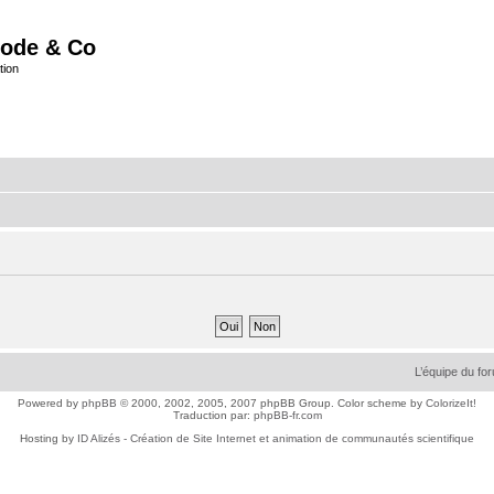
ode & Co
tion
L’équipe du fo
Powered by
phpBB
© 2000, 2002, 2005, 2007 phpBB Group. Color scheme by
ColorizeIt!
Traduction par:
phpBB-fr.com
Hosting by
ID Alizés - Création de Site Internet et animation de communautés scientifique