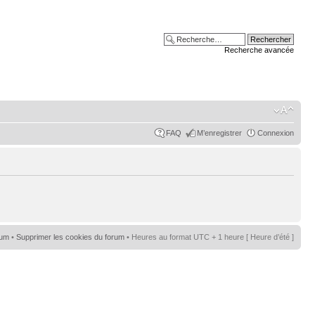
Recherche avancée
FAQ
M’enregistrer
Connexion
rum
•
Supprimer les cookies du forum
• Heures au format UTC + 1 heure [ Heure d’été ]