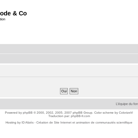
ode & Co
tion
L’équipe du fo
Powered by
phpBB
© 2000, 2002, 2005, 2007 phpBB Group. Color scheme by
ColorizeIt!
Traduction par:
phpBB-fr.com
Hosting by
ID Alizés - Création de Site Internet et animation de communautés scientifique