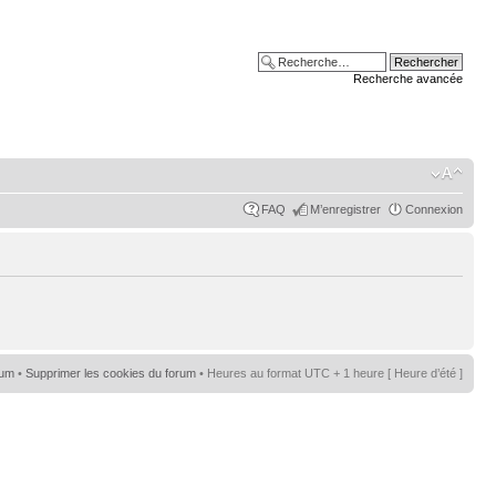
Recherche avancée
FAQ
M’enregistrer
Connexion
rum
•
Supprimer les cookies du forum
• Heures au format UTC + 1 heure [ Heure d’été ]