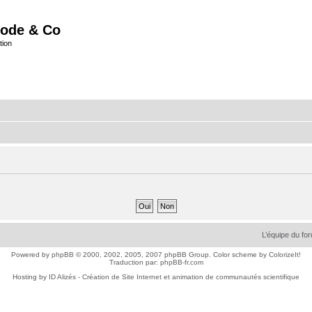
ode & Co
tion
L’équipe du fo
Powered by
phpBB
© 2000, 2002, 2005, 2007 phpBB Group. Color scheme by
ColorizeIt!
Traduction par:
phpBB-fr.com
Hosting by
ID Alizés - Création de Site Internet et animation de communautés scientifique