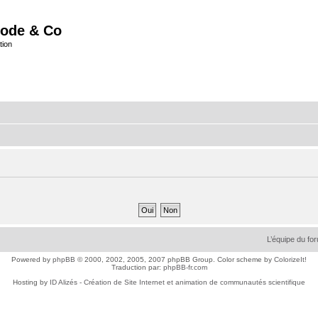
ode & Co
tion
L’équipe du fo
Powered by
phpBB
© 2000, 2002, 2005, 2007 phpBB Group. Color scheme by
ColorizeIt!
Traduction par:
phpBB-fr.com
Hosting by
ID Alizés - Création de Site Internet et animation de communautés scientifique