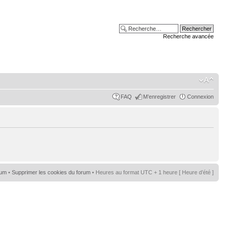
Recherche avancée
FAQ
M’enregistrer
Connexion
rum
•
Supprimer les cookies du forum
• Heures au format UTC + 1 heure [ Heure d’été ]