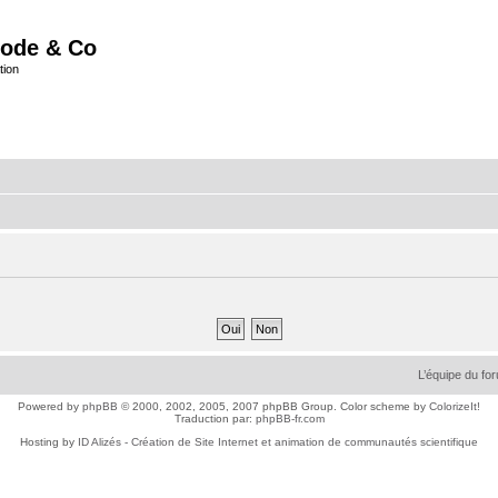
ode & Co
tion
L’équipe du fo
Powered by
phpBB
© 2000, 2002, 2005, 2007 phpBB Group. Color scheme by
ColorizeIt!
Traduction par:
phpBB-fr.com
Hosting by
ID Alizés - Création de Site Internet et animation de communautés scientifique