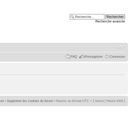
Recherche avancée
FAQ
M’enregistrer
Connexion
rum
•
Supprimer les cookies du forum
• Heures au format UTC + 1 heure [ Heure d’été ]