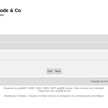
ode & Co
tion
L’équipe du fo
Powered by
phpBB
© 2000, 2002, 2005, 2007 phpBB Group. Color scheme by
ColorizeIt!
Traduction par:
phpBB-fr.com
Hosting by
ID Alizés - Création de Site Internet et animation de communautés scientifique