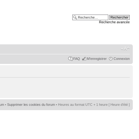
Recherche avancée
FAQ
M’enregistrer
Connexion
rum
•
Supprimer les cookies du forum
• Heures au format UTC + 1 heure [ Heure d’été ]