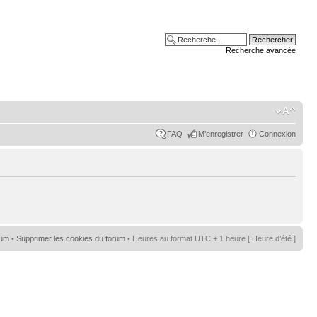
Recherche avancée
FAQ
M’enregistrer
Connexion
rum
•
Supprimer les cookies du forum
• Heures au format UTC + 1 heure [ Heure d’été ]