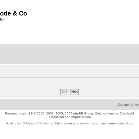
ode & Co
tion
L’équipe du fo
Powered by
phpBB
© 2000, 2002, 2005, 2007 phpBB Group. Color scheme by
ColorizeIt!
Traduction par:
phpBB-fr.com
Hosting by
ID Alizés - Création de Site Internet et animation de communautés scientifique