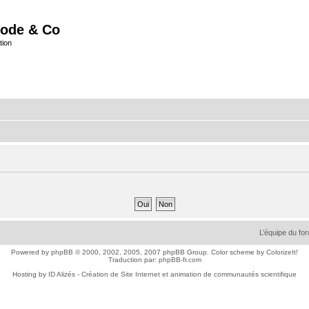
ode & Co
tion
L’équipe du fo
Powered by
phpBB
© 2000, 2002, 2005, 2007 phpBB Group. Color scheme by
ColorizeIt!
Traduction par:
phpBB-fr.com
Hosting by
ID Alizés - Création de Site Internet et animation de communautés scientifique