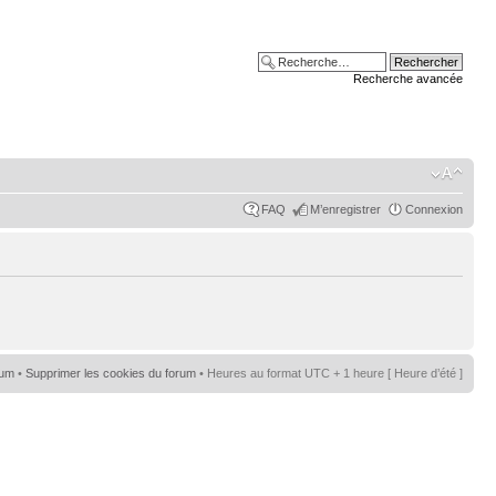
Recherche avancée
FAQ
M’enregistrer
Connexion
rum
•
Supprimer les cookies du forum
• Heures au format UTC + 1 heure [ Heure d’été ]