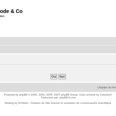
ode & Co
tion
L’équipe du fo
Powered by
phpBB
© 2000, 2002, 2005, 2007 phpBB Group. Color scheme by
ColorizeIt!
Traduction par:
phpBB-fr.com
Hosting by
ID Alizés - Création de Site Internet et animation de communautés scientifique