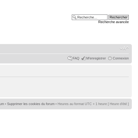
Recherche avancée
FAQ
M’enregistrer
Connexion
rum
•
Supprimer les cookies du forum
• Heures au format UTC + 1 heure [ Heure d’été ]