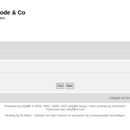
ode & Co
tion
L’équipe du fo
Powered by
phpBB
© 2000, 2002, 2005, 2007 phpBB Group. Color scheme by
ColorizeIt!
Traduction par:
phpBB-fr.com
Hosting by
ID Alizés - Création de Site Internet et animation de communautés scientifique