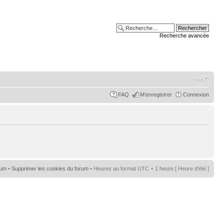
Recherche avancée
FAQ
M’enregistrer
Connexion
rum
•
Supprimer les cookies du forum
• Heures au format UTC + 1 heure [ Heure d’été ]