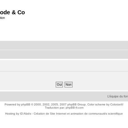
ode & Co
tion
L’équipe du fo
Powered by
phpBB
© 2000, 2002, 2005, 2007 phpBB Group. Color scheme by
ColorizeIt!
Traduction par:
phpBB-fr.com
Hosting by
ID Alizés - Création de Site Internet et animation de communautés scientifique