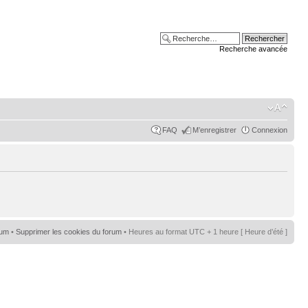
Recherche avancée
FAQ
M’enregistrer
Connexion
rum
•
Supprimer les cookies du forum
• Heures au format UTC + 1 heure [ Heure d’été ]