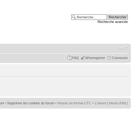
Recherche avancée
FAQ
M’enregistrer
Connexion
rum
•
Supprimer les cookies du forum
• Heures au format UTC + 1 heure [ Heure d’été ]