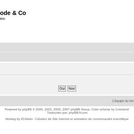
ode & Co
tion
L’équipe du fo
Powered by
phpBB
© 2000, 2002, 2005, 2007 phpBB Group. Color scheme by
ColorizeIt!
Traduction par:
phpBB-fr.com
Hosting by
ID Alizés - Création de Site Internet et animation de communautés scientifique