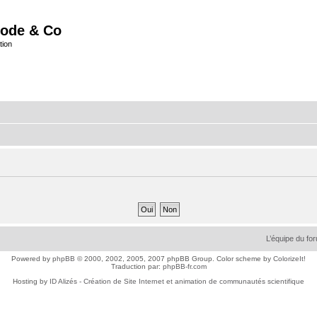
ode & Co
tion
L’équipe du fo
Powered by
phpBB
© 2000, 2002, 2005, 2007 phpBB Group. Color scheme by
ColorizeIt!
Traduction par:
phpBB-fr.com
Hosting by
ID Alizés - Création de Site Internet et animation de communautés scientifique