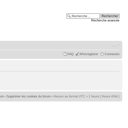
Recherche avancée
FAQ
M’enregistrer
Connexion
rum
•
Supprimer les cookies du forum
• Heures au format UTC + 1 heure [ Heure d’été ]