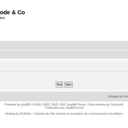
ode & Co
tion
L’équipe du fo
Powered by
phpBB
© 2000, 2002, 2005, 2007 phpBB Group. Color scheme by
ColorizeIt!
Traduction par:
phpBB-fr.com
Hosting by
ID Alizés - Création de Site Internet et animation de communautés scientifique