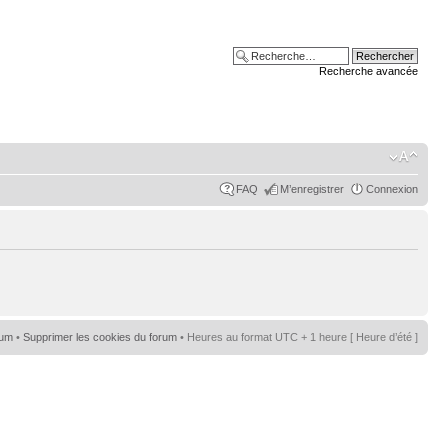
Recherche avancée
FAQ
M’enregistrer
Connexion
rum
•
Supprimer les cookies du forum
• Heures au format UTC + 1 heure [ Heure d’été ]