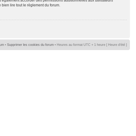
t également accorder des permissions additionnelles aux utilisateurs
 bien lire tout le règlement du forum.
rum
•
Supprimer les cookies du forum
• Heures au format UTC + 1 heure [ Heure d’été ]