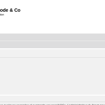
ode & Co
tion