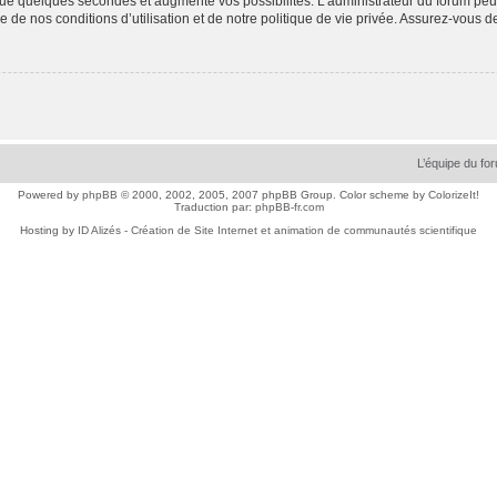
ue quelques secondes et augmente vos possibilités. L’administrateur du forum peu
 de nos conditions d’utilisation et de notre politique de vie privée. Assurez-vous de
L’équipe du fo
Powered by
phpBB
© 2000, 2002, 2005, 2007 phpBB Group. Color scheme by
ColorizeIt!
Traduction par:
phpBB-fr.com
Hosting by
ID Alizés - Création de Site Internet et animation de communautés scientifique