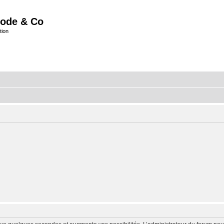
ode & Co
tion