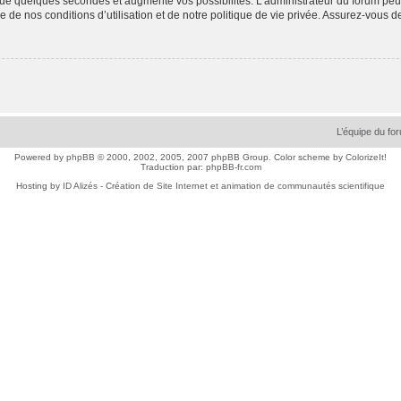
ue quelques secondes et augmente vos possibilités. L’administrateur du forum peu
 de nos conditions d’utilisation et de notre politique de vie privée. Assurez-vous de
L’équipe du fo
Powered by
phpBB
© 2000, 2002, 2005, 2007 phpBB Group. Color scheme by
ColorizeIt!
Traduction par:
phpBB-fr.com
Hosting by
ID Alizés - Création de Site Internet et animation de communautés scientifique