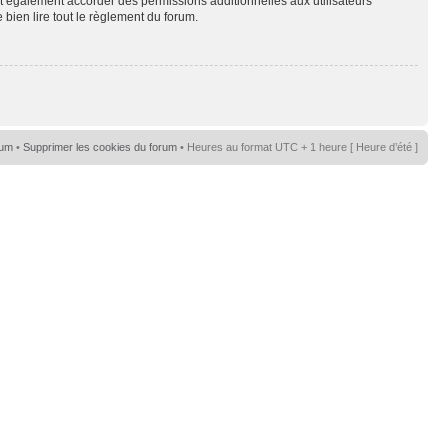
t également accorder des permissions additionnelles aux utilisateurs
 bien lire tout le règlement du forum.
rum
•
Supprimer les cookies du forum
• Heures au format UTC + 1 heure [ Heure d’été ]