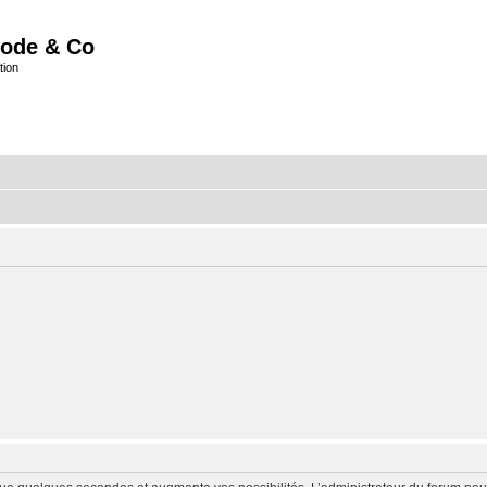
ode & Co
tion