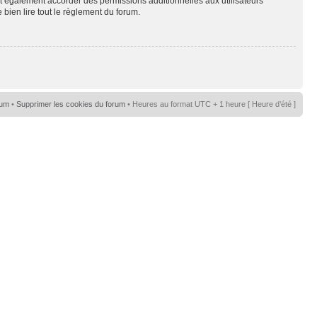
t également accorder des permissions additionnelles aux utilisateurs
 bien lire tout le règlement du forum.
rum
•
Supprimer les cookies du forum
• Heures au format UTC + 1 heure [ Heure d’été ]