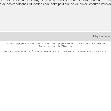
ue quelques secondes et augmente vos possibilités. L’administrateur du forum peu
 de nos conditions d’utilisation et de notre politique de vie privée. Assurez-vous de
L’équipe du fo
Powered by
phpBB
© 2000, 2002, 2005, 2007 phpBB Group. Color scheme by
ColorizeIt!
Traduction par:
phpBB-fr.com
Hosting by
ID Alizés - Création de Site Internet et animation de communautés scientifique