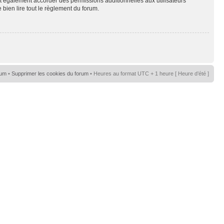
t également accorder des permissions additionnelles aux utilisateurs
 bien lire tout le règlement du forum.
rum
•
Supprimer les cookies du forum
• Heures au format UTC + 1 heure [ Heure d’été ]