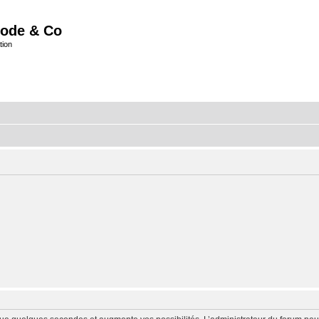
ode & Co
tion