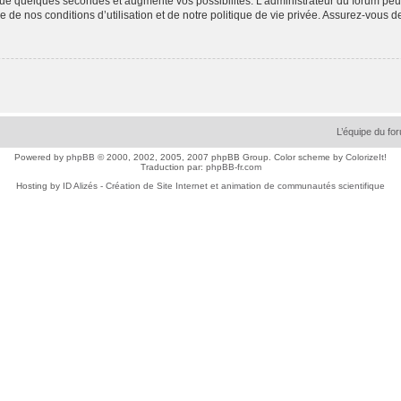
ue quelques secondes et augmente vos possibilités. L’administrateur du forum peu
 de nos conditions d’utilisation et de notre politique de vie privée. Assurez-vous de
L’équipe du fo
Powered by
phpBB
© 2000, 2002, 2005, 2007 phpBB Group. Color scheme by
ColorizeIt!
Traduction par:
phpBB-fr.com
Hosting by
ID Alizés - Création de Site Internet et animation de communautés scientifique