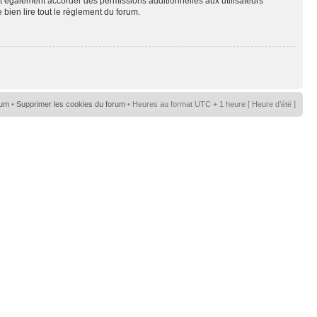
t également accorder des permissions additionnelles aux utilisateurs
 bien lire tout le règlement du forum.
rum
•
Supprimer les cookies du forum
• Heures au format UTC + 1 heure [ Heure d’été ]