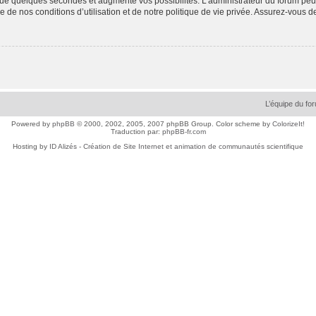
ue quelques secondes et augmente vos possibilités. L’administrateur du forum peu
 de nos conditions d’utilisation et de notre politique de vie privée. Assurez-vous de
L’équipe du fo
Powered by
phpBB
© 2000, 2002, 2005, 2007 phpBB Group. Color scheme by
ColorizeIt!
Traduction par:
phpBB-fr.com
Hosting by
ID Alizés - Création de Site Internet et animation de communautés scientifique