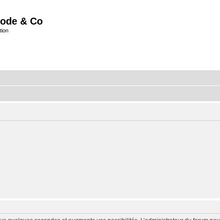
ode & Co
tion