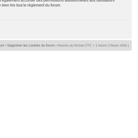
t également accorder des permissions additionnelles aux utilisateurs
 bien lire tout le règlement du forum.
rum
•
Supprimer les cookies du forum
• Heures au format UTC + 1 heure [ Heure d’été ]