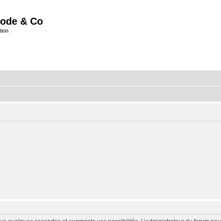
ode & Co
tion