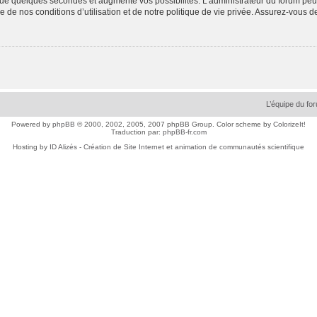
ue quelques secondes et augmente vos possibilités. L’administrateur du forum peu
 de nos conditions d’utilisation et de notre politique de vie privée. Assurez-vous de
L’équipe du fo
Powered by
phpBB
© 2000, 2002, 2005, 2007 phpBB Group. Color scheme by
ColorizeIt!
Traduction par:
phpBB-fr.com
Hosting by
ID Alizés - Création de Site Internet et animation de communautés scientifique