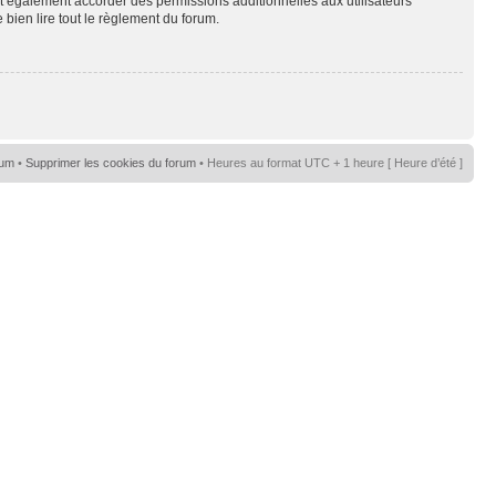
t également accorder des permissions additionnelles aux utilisateurs
 bien lire tout le règlement du forum.
rum
•
Supprimer les cookies du forum
• Heures au format UTC + 1 heure [ Heure d’été ]