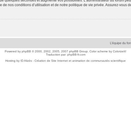
ue quelques secondes et augmente vos possibilités. L’administrateur du forum peu
 de nos conditions d’utilisation et de notre politique de vie privée. Assurez-vous de
L’équipe du fo
Powered by
phpBB
© 2000, 2002, 2005, 2007 phpBB Group. Color scheme by
ColorizeIt!
Traduction par:
phpBB-fr.com
Hosting by
ID Alizés - Création de Site Internet et animation de communautés scientifique