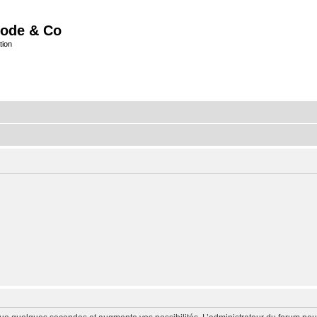
ode & Co
tion