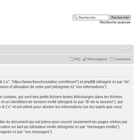
Recherche avancée
FAQ
M’enregistrer
Connexion
Co”, “https://www.frenchviolation.com/forum”) et phpBB (désigné ici par “ils”,
on d’utilisation de votre part (désignée ici “vos informations”).
okies, qui sont des petits fichiers textes téléchargés dans les fichiers
et un identifiant de session invité (désigné ici par “ID de la session”), qui
Co” et est utilisé pour stocker les informations sur les sujets que vous
tée du document qui est prévu pour couvrir seulement les pages créées par
tion en tant qu’utilisateur invité (désignée ici par “messages invités”),
signés ici par “vos messages”).