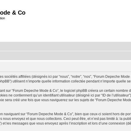
ode & Co
tion
ociétés affiliées (désignés ici par “nous”, “notre”, “nos”, “Forum Depeche Mode & 
BB”) utilisent n’importe quelle information collectée pendant n’importe quelle sessi
t sur “Forum Depeche Mode & Co”, le logiciel phpBB créera un certain nombre de co
 ne contiennent qu’un identifiant utilisateur (désigné ici par “ID de l’utilisateur”) 
e sera créé une fois que vous naviguerez sur les sujets de “Forum Depeche Mode & 
en naviguant sur “Forum Depeche Mode & Co”, bien que ceux-ci soient hors de por
ous envoyez et que nous collectons. Ceci peut être, et n’est pas limité à: la publica
) et les messages que vous envoyez après l’inscription et lors d’une connexion (dé