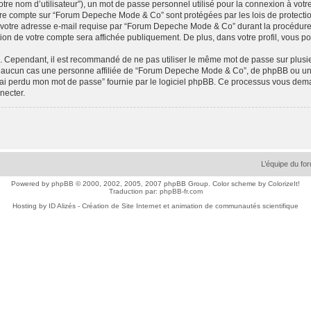
tre nom d’utilisateur”), un mot de passe personnel utilisé pour la connexion à votr
 votre compte sur “Forum Depeche Mode & Co” sont protégées par les lois de protec
 votre adresse e-mail requise par “Forum Depeche Mode & Co” durant la procédure d’i
n de votre compte sera affichée publiquement. De plus, dans votre profil, vous po
é. Cependant, il est recommandé de ne pas utiliser le même mot de passe sur plusieu
ucun cas une personne affiliée de “Forum Depeche Mode & Co”, de phpBB ou une 
’ai perdu mon mot de passe” fournie par le logiciel phpBB. Ce processus vous demande
necter.
L’équipe du fo
Powered by
phpBB
© 2000, 2002, 2005, 2007 phpBB Group. Color scheme by
ColorizeIt!
Traduction par:
phpBB-fr.com
Hosting by
ID Alizés - Création de Site Internet et animation de communautés scientifique