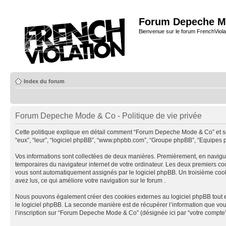
Forum Depeche M
Bienvenue sur le forum FrenchViola
Index du forum
Forum Depeche Mode & Co - Politique de vie privée
Cette politique explique en détail comment “Forum Depeche Mode & Co” et ses s
“eux”, “leur”, “logiciel phpBB”, “www.phpbb.com”, “Groupe phpBB”, “Equipes php
Vos informations sont collectées de deux manières. Premièrement, en naviguan
temporaires du navigateur internet de votre ordinateur. Les deux premiers cookies
vous sont automatiquement assignés par le logiciel phpBB. Un troisième cooki
avez lus, ce qui améliore votre navigation sur le forum .
Nous pouvons également créer des cookies externes au logiciel phpBB tout 
le logiciel phpBB. La seconde manière est de récupérer l’information que vous n
l’inscription sur “Forum Depeche Mode & Co” (désignée ici par “votre compte”