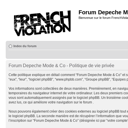
Forum Depeche M
Bienvenue sur le forum FrenchViola
Index du forum
Forum Depeche Mode & Co - Politique de vie privée
Cette politique explique en détail comment “Forum Depeche Mode & Co” et ses s
“eux”, “leur”, “logiciel phpBB”, “www.phpbb.com”, “Groupe phpBB”, “Equipes php
Vos informations sont collectées de deux manières. Premièrement, en naviguan
temporaires du navigateur internet de votre ordinateur. Les deux premiers cookies
vous sont automatiquement assignés par le logiciel phpBB. Un troisième cooki
avez lus, ce qui améliore votre navigation sur le forum .
Nous pouvons également créer des cookies externes au logiciel phpBB tout 
le logiciel phpBB. La seconde manière est de récupérer l’information que vous n
l’inscription sur “Forum Depeche Mode & Co” (désignée ici par “votre compte”