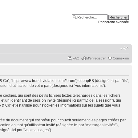
Recherche avancée
FAQ
M’enregistrer
Connexion
Co”, “https://www.frenchviolation.com/forum”) et phpBB (désigné ici par “ils”,
on d’utilisation de votre part (désignée ici “vos informations”).
okies, qui sont des petits fichiers textes téléchargés dans les fichiers
et un identifiant de session invité (désigné ici par “ID de la session”), qui
Co” et est utilisé pour stocker les informations sur les sujets que vous
tée du document qui est prévu pour couvrir seulement les pages créées par
tion en tant qu’utilisateur invité (désignée ici par “messages invités”),
signés ici par “vos messages”).