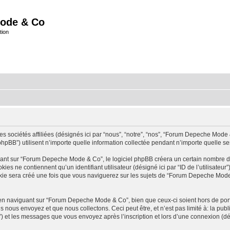
ode & Co
tion
ociétés affiliées (désignés ici par “nous”, “notre”, “nos”, “Forum Depeche Mode & 
BB”) utilisent n’importe quelle information collectée pendant n’importe quelle sessi
t sur “Forum Depeche Mode & Co”, le logiciel phpBB créera un certain nombre de co
 ne contiennent qu’un identifiant utilisateur (désigné ici par “ID de l’utilisateur”) 
e sera créé une fois que vous naviguerez sur les sujets de “Forum Depeche Mode & 
en naviguant sur “Forum Depeche Mode & Co”, bien que ceux-ci soient hors de por
ous envoyez et que nous collectons. Ceci peut être, et n’est pas limité à: la publica
) et les messages que vous envoyez après l’inscription et lors d’une connexion (dé