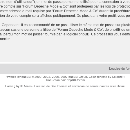
tre nom d’utilisateur”), un mot de passe personnel utilisé pour la connexion à votr
 votre compte sur “Forum Depeche Mode & Co” sont protégées par les lois de protec
 votre adresse e-mail requise par “Forum Depeche Mode & Co” durant la procédure d’i
n de votre compte sera affichée publiquement. De plus, dans votre profil, vous po
é. Cependant, il est recommandé de ne pas utiliser le même mot de passe sur plusieu
ucun cas une personne affiliée de “Forum Depeche Mode & Co”, de phpBB ou une 
’ai perdu mon mot de passe” fournie par le logiciel phpBB. Ce processus vous demande
necter.
L’équipe du fo
Powered by
phpBB
© 2000, 2002, 2005, 2007 phpBB Group. Color scheme by
ColorizeIt!
Traduction par:
phpBB-fr.com
Hosting by
ID Alizés - Création de Site Internet et animation de communautés scientifique