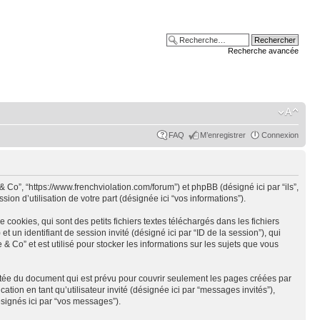
Recherche avancée
FAQ
M’enregistrer
Connexion
Co”, “https://www.frenchviolation.com/forum”) et phpBB (désigné ici par “ils”,
on d’utilisation de votre part (désignée ici “vos informations”).
okies, qui sont des petits fichiers textes téléchargés dans les fichiers
et un identifiant de session invité (désigné ici par “ID de la session”), qui
Co” et est utilisé pour stocker les informations sur les sujets que vous
tée du document qui est prévu pour couvrir seulement les pages créées par
tion en tant qu’utilisateur invité (désignée ici par “messages invités”),
signés ici par “vos messages”).