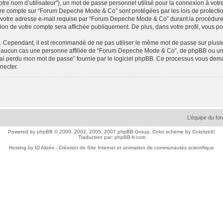
tre nom d’utilisateur”), un mot de passe personnel utilisé pour la connexion à votr
 votre compte sur “Forum Depeche Mode & Co” sont protégées par les lois de protec
 votre adresse e-mail requise par “Forum Depeche Mode & Co” durant la procédure d’i
n de votre compte sera affichée publiquement. De plus, dans votre profil, vous po
é. Cependant, il est recommandé de ne pas utiliser le même mot de passe sur plusieu
ucun cas une personne affiliée de “Forum Depeche Mode & Co”, de phpBB ou une 
’ai perdu mon mot de passe” fournie par le logiciel phpBB. Ce processus vous demande
necter.
L’équipe du fo
Powered by
phpBB
© 2000, 2002, 2005, 2007 phpBB Group. Color scheme by
ColorizeIt!
Traduction par:
phpBB-fr.com
Hosting by
ID Alizés - Création de Site Internet et animation de communautés scientifique