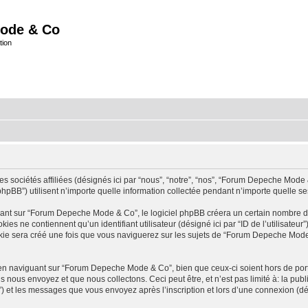
ode & Co
tion
ociétés affiliées (désignés ici par “nous”, “notre”, “nos”, “Forum Depeche Mode & 
BB”) utilisent n’importe quelle information collectée pendant n’importe quelle sessi
t sur “Forum Depeche Mode & Co”, le logiciel phpBB créera un certain nombre de co
 ne contiennent qu’un identifiant utilisateur (désigné ici par “ID de l’utilisateur”) 
e sera créé une fois que vous naviguerez sur les sujets de “Forum Depeche Mode & 
en naviguant sur “Forum Depeche Mode & Co”, bien que ceux-ci soient hors de por
ous envoyez et que nous collectons. Ceci peut être, et n’est pas limité à: la publica
) et les messages que vous envoyez après l’inscription et lors d’une connexion (dé