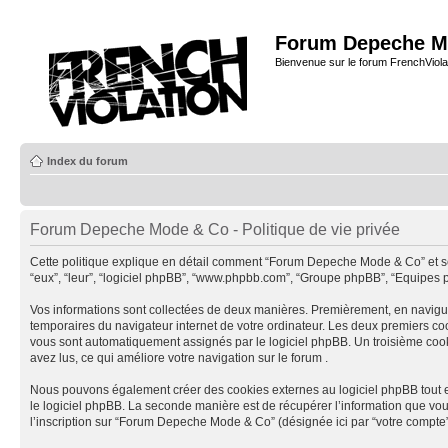
Forum Depeche M
Bienvenue sur le forum FrenchViola
Index du forum
Forum Depeche Mode & Co - Politique de vie privée
Cette politique explique en détail comment “Forum Depeche Mode & Co” et ses s
“eux”, “leur”, “logiciel phpBB”, “www.phpbb.com”, “Groupe phpBB”, “Equipes php
Vos informations sont collectées de deux manières. Premièrement, en naviguan
temporaires du navigateur internet de votre ordinateur. Les deux premiers cookies
vous sont automatiquement assignés par le logiciel phpBB. Un troisième cooki
avez lus, ce qui améliore votre navigation sur le forum .
Nous pouvons également créer des cookies externes au logiciel phpBB tout 
le logiciel phpBB. La seconde manière est de récupérer l’information que vous n
l’inscription sur “Forum Depeche Mode & Co” (désignée ici par “votre compte”