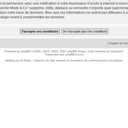
 et permanent, avec une notification à votre fournisseur d’accès à internet si nou
che Mode & Co” supprime, édite, déplace ou verrouille n’importe quel sujet lorsqu
dans notre base de données. Bien que ces informations ne soient pas diffusées à 
ratage visant à compromettre les données.
L’équipe du fo
Powered by
phpBB
© 2000, 2002, 2005, 2007 phpBB Group. Color scheme by
ColorizeIt!
Traduction par:
phpBB-fr.com
Hosting by
ID Alizés - Création de Site Internet et animation de communautés scientifique