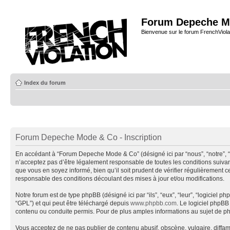
Forum Depeche M
Bienvenue sur le forum FrenchViola
Index du forum
Forum Depeche Mode & Co - Inscription
En accédant à “Forum Depeche Mode & Co” (désigné ici par “nous”, “notre”, 
n’acceptez pas d’être légalement responsable de toutes les conditions suiva
que vous en soyez informé, bien qu’il soit prudent de vérifier régulièremen
responsable des conditions découlant des mises à jour et/ou modifications.
Notre forum est de type phpBB (désigné ici par “ils”, “eux”, “leur”, “logiciel
“GPL”) et qui peut être téléchargé depuis
www.phpbb.com
. Le logiciel phpB
contenu ou conduite permis. Pour de plus amples informations au sujet de p
Vous acceptez de ne pas publier de contenu abusif, obscène, vulgaire, diffa