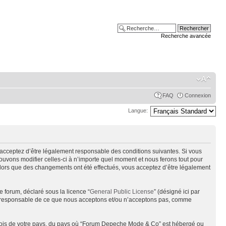
Recherche avancée
FAQ
Connexion
Langue:
acceptez d’être légalement responsable des conditions suivantes. Si vous
uvons modifier celles-ci à n’importe quel moment et nous ferons tout pour
alors que des changements ont été effectués, vous acceptez d’être légalement
e forum, déclaré sous la licence “
General Public License
” (désigné ici par
pas responsable de ce que nous acceptons et/ou n’acceptons pas, comme
s lois de votre pays, du pays où “Forum Depeche Mode & Co” est hébergé ou