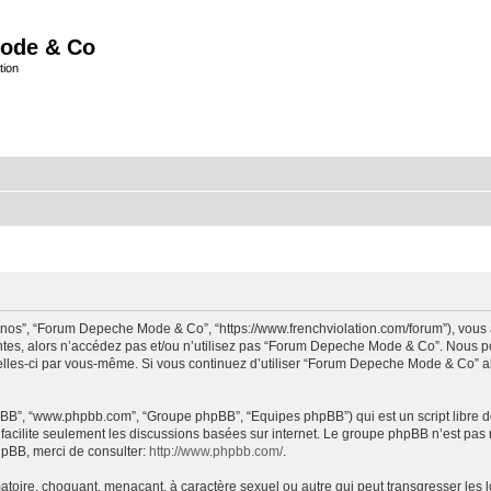
ode & Co
tion
“nos”, “Forum Depeche Mode & Co”, “https://www.frenchviolation.com/forum”), vous 
ntes, alors n’accédez pas et/ou n’utilisez pas “Forum Depeche Mode & Co”. Nous po
t celles-ci par vous-même. Si vous continuez d’utiliser “Forum Depeche Mode & Co” 
 phpBB”, “www.phpbb.com”, “Groupe phpBB”, “Equipes phpBB”) qui est un script libre d
B facilite seulement les discussions basées sur internet. Le groupe phpBB n’est 
hpBB, merci de consulter:
http://www.phpbb.com/
.
matoire, choquant, menaçant, à caractère sexuel ou autre qui peut transgresser le