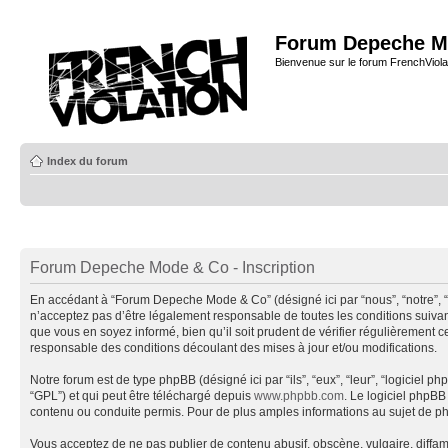
Forum Depeche M
Bienvenue sur le forum FrenchViola
Index du forum
Forum Depeche Mode & Co - Inscription
En accédant à “Forum Depeche Mode & Co” (désigné ici par “nous”, “notre”, 
n’acceptez pas d’être légalement responsable de toutes les conditions suiva
que vous en soyez informé, bien qu’il soit prudent de vérifier régulièremen
responsable des conditions découlant des mises à jour et/ou modifications.
Notre forum est de type phpBB (désigné ici par “ils”, “eux”, “leur”, “logiciel
“GPL”) et qui peut être téléchargé depuis
www.phpbb.com
. Le logiciel phpB
contenu ou conduite permis. Pour de plus amples informations au sujet de p
Vous acceptez de ne pas publier de contenu abusif, obscène, vulgaire, diffa