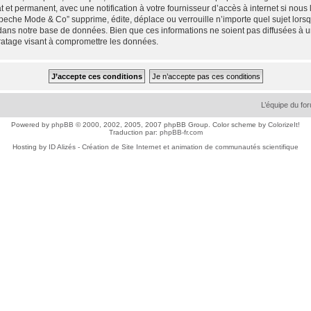
 et permanent, avec une notification à votre fournisseur d’accès à internet si nou
che Mode & Co” supprime, édite, déplace ou verrouille n’importe quel sujet lorsqu
dans notre base de données. Bien que ces informations ne soient pas diffusées à 
ratage visant à compromettre les données.
L’équipe du fo
Powered by
phpBB
© 2000, 2002, 2005, 2007 phpBB Group. Color scheme by
ColorizeIt!
Traduction par:
phpBB-fr.com
Hosting by
ID Alizés - Création de Site Internet et animation de communautés scientifique