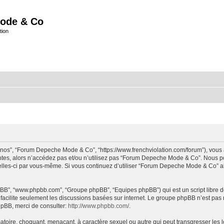
ode & Co
tion
“nos”, “Forum Depeche Mode & Co”, “https://www.frenchviolation.com/forum”), vous 
ntes, alors n’accédez pas et/ou n’utilisez pas “Forum Depeche Mode & Co”. Nous po
t celles-ci par vous-même. Si vous continuez d’utiliser “Forum Depeche Mode & Co” 
 phpBB”, “www.phpbb.com”, “Groupe phpBB”, “Equipes phpBB”) qui est un script libre d
B facilite seulement les discussions basées sur internet. Le groupe phpBB n’est 
hpBB, merci de consulter:
http://www.phpbb.com/
.
matoire, choquant, menaçant, à caractère sexuel ou autre qui peut transgresser le