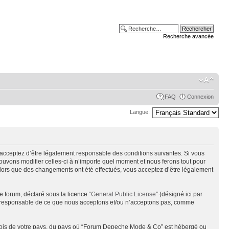
Recherche avancée
FAQ
Connexion
Langue:
acceptez d’être légalement responsable des conditions suivantes. Si vous
uvons modifier celles-ci à n’importe quel moment et nous ferons tout pour
alors que des changements ont été effectués, vous acceptez d’être légalement
e forum, déclaré sous la licence “
General Public License
” (désigné ici par
pas responsable de ce que nous acceptons et/ou n’acceptons pas, comme
s lois de votre pays, du pays où “Forum Depeche Mode & Co” est hébergé ou