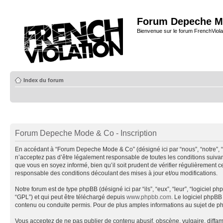
Forum Depeche M
Bienvenue sur le forum FrenchViola
Index du forum
Forum Depeche Mode & Co - Inscription
En accédant à “Forum Depeche Mode & Co” (désigné ici par “nous”, “notre”, 
n’acceptez pas d’être légalement responsable de toutes les conditions suiva
que vous en soyez informé, bien qu’il soit prudent de vérifier régulièremen
responsable des conditions découlant des mises à jour et/ou modifications.
Notre forum est de type phpBB (désigné ici par “ils”, “eux”, “leur”, “logiciel
“GPL”) et qui peut être téléchargé depuis
www.phpbb.com
. Le logiciel phpB
contenu ou conduite permis. Pour de plus amples informations au sujet de p
Vous acceptez de ne pas publier de contenu abusif, obscène, vulgaire, diffa