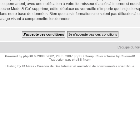
 et permanent, avec une notification à votre fournisseur d’accès à internet si nou
che Mode & Co” supprime, édite, déplace ou verrouille n’importe quel sujet lorsqu
dans notre base de données. Bien que ces informations ne soient pas diffusées à 
ratage visant à compromettre les données.
L’équipe du fo
Powered by
phpBB
© 2000, 2002, 2005, 2007 phpBB Group. Color scheme by
ColorizeIt!
Traduction par:
phpBB-fr.com
Hosting by
ID Alizés - Création de Site Internet et animation de communautés scientifique