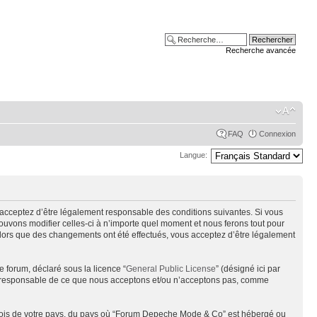
Recherche avancée
FAQ
Connexion
Langue:
acceptez d’être légalement responsable des conditions suivantes. Si vous
uvons modifier celles-ci à n’importe quel moment et nous ferons tout pour
alors que des changements ont été effectués, vous acceptez d’être légalement
e forum, déclaré sous la licence “
General Public License
” (désigné ici par
pas responsable de ce que nous acceptons et/ou n’acceptons pas, comme
s lois de votre pays, du pays où “Forum Depeche Mode & Co” est hébergé ou