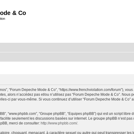
ode & Co
tion
“nos”, “Forum Depeche Mode & Co”, “https://www.frenchviolation.com/forum”), vous 
ntes, alors n’accédez pas et/ou n’utilisez pas “Forum Depeche Mode & Co”. Nous po
t celles-ci par vous-même. Si vous continuez d’utiliser “Forum Depeche Mode & Co” 
 phpBB”, “www.phpbb.com”, “Groupe phpBB”, “Equipes phpBB”) qui est un script libre d
B facilite seulement les discussions basées sur internet. Le groupe phpBB n’est 
hpBB, merci de consulter:
http://www.phpbb.com/
.
matoire, choquant, menaçant, à caractère sexuel ou autre qui peut transgresser le