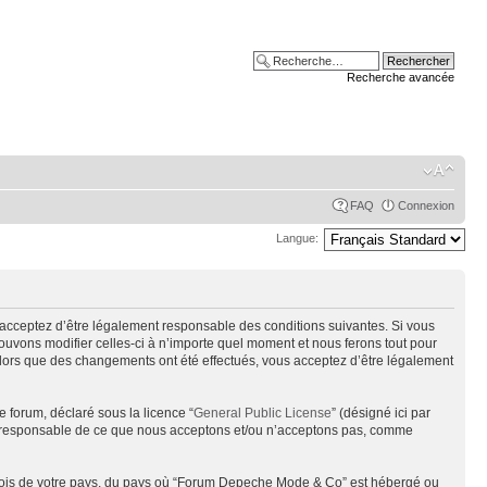
Recherche avancée
FAQ
Connexion
Langue:
acceptez d’être légalement responsable des conditions suivantes. Si vous
uvons modifier celles-ci à n’importe quel moment et nous ferons tout pour
alors que des changements ont été effectués, vous acceptez d’être légalement
e forum, déclaré sous la licence “
General Public License
” (désigné ici par
pas responsable de ce que nous acceptons et/ou n’acceptons pas, comme
s lois de votre pays, du pays où “Forum Depeche Mode & Co” est hébergé ou