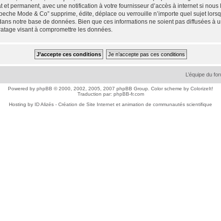
 et permanent, avec une notification à votre fournisseur d’accès à internet si nou
che Mode & Co” supprime, édite, déplace ou verrouille n’importe quel sujet lorsqu
dans notre base de données. Bien que ces informations ne soient pas diffusées à 
ratage visant à compromettre les données.
L’équipe du fo
Powered by
phpBB
© 2000, 2002, 2005, 2007 phpBB Group. Color scheme by
ColorizeIt!
Traduction par:
phpBB-fr.com
Hosting by
ID Alizés - Création de Site Internet et animation de communautés scientifique