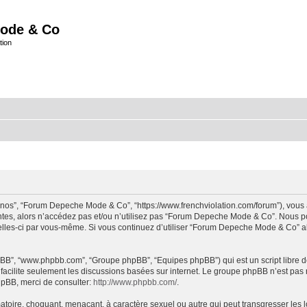
ode & Co
tion
“nos”, “Forum Depeche Mode & Co”, “https://www.frenchviolation.com/forum”), vous 
ntes, alors n’accédez pas et/ou n’utilisez pas “Forum Depeche Mode & Co”. Nous po
t celles-ci par vous-même. Si vous continuez d’utiliser “Forum Depeche Mode & Co” 
 phpBB”, “www.phpbb.com”, “Groupe phpBB”, “Equipes phpBB”) qui est un script libre d
B facilite seulement les discussions basées sur internet. Le groupe phpBB n’est 
hpBB, merci de consulter:
http://www.phpbb.com/
.
matoire, choquant, menaçant, à caractère sexuel ou autre qui peut transgresser le