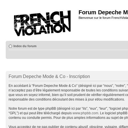
Forum Depeche M
Bienvenue sur le forum FrenchViola
Index du forum
Forum Depeche Mode & Co - Inscription
En accédant à “Forum Depeche Mode & Co” (désigné ici par “nous”, “notre”, 
n’acceptez pas d’être légalement responsable de toutes les conditions suiva
que vous en soyez informé, bien qu’il soit prudent de vérifier régulièremen
responsable des conditions découlant des mises à jour et/ou modifications.
Notre forum est de type phpBB (désigné ici par “ils”, “eux”, “leur”, “logiciel
“GPL”) et qui peut être téléchargé depuis
www.phpbb.com
. Le logiciel phpB
contenu ou conduite permis. Pour de plus amples informations au sujet de p
Vous acceptez de ne pas publier de contenu abusif, obscène, vulgaire, diffa