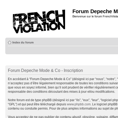
Forum Depeche M
Bienvenue sur le forum FrenchViola
Index du forum
Forum Depeche Mode & Co - Inscription
En accédant à “Forum Depeche Mode & Co” (désigné ici par “nous”, “notre”, 
n’acceptez pas d’être légalement responsable de toutes les conditions suiva
que vous en soyez informé, bien qu’il soit prudent de vérifier régulièremen
responsable des conditions découlant des mises à jour et/ou modifications.
Notre forum est de type phpBB (désigné ici par “ils”, “eux”, “leur”, “logiciel
“GPL”) et qui peut être téléchargé depuis
www.phpbb.com
. Le logiciel phpB
contenu ou conduite permis. Pour de plus amples informations au sujet de p
Vous acceptez de ne pas publier de contenu abusif, obscène, vulgaire, diffa