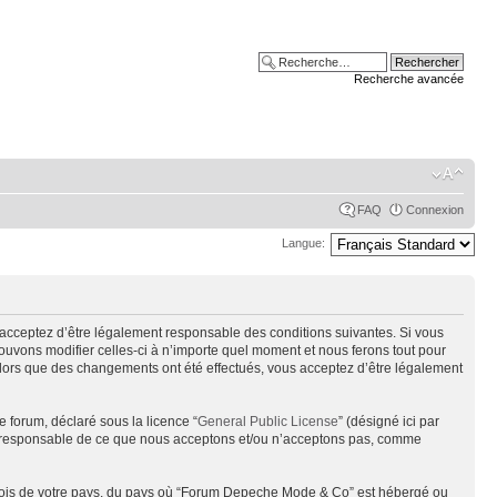
Recherche avancée
FAQ
Connexion
Langue:
acceptez d’être légalement responsable des conditions suivantes. Si vous
uvons modifier celles-ci à n’importe quel moment et nous ferons tout pour
alors que des changements ont été effectués, vous acceptez d’être légalement
e forum, déclaré sous la licence “
General Public License
” (désigné ici par
pas responsable de ce que nous acceptons et/ou n’acceptons pas, comme
s lois de votre pays, du pays où “Forum Depeche Mode & Co” est hébergé ou