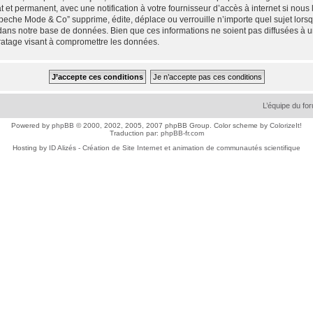
 et permanent, avec une notification à votre fournisseur d’accès à internet si nou
che Mode & Co” supprime, édite, déplace ou verrouille n’importe quel sujet lorsqu
dans notre base de données. Bien que ces informations ne soient pas diffusées à 
ratage visant à compromettre les données.
L’équipe du fo
Powered by
phpBB
© 2000, 2002, 2005, 2007 phpBB Group. Color scheme by
ColorizeIt!
Traduction par:
phpBB-fr.com
Hosting by
ID Alizés - Création de Site Internet et animation de communautés scientifique