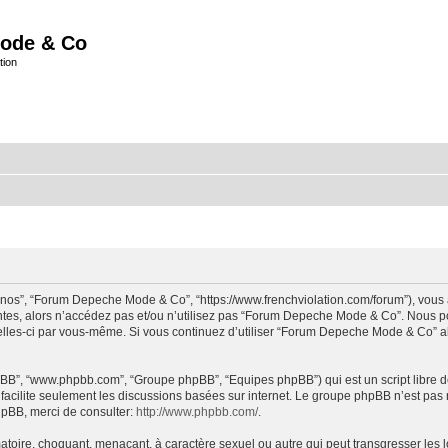
ode & Co
tion
“nos”, “Forum Depeche Mode & Co”, “https://www.frenchviolation.com/forum”), vous 
ntes, alors n’accédez pas et/ou n’utilisez pas “Forum Depeche Mode & Co”. Nous po
t celles-ci par vous-même. Si vous continuez d’utiliser “Forum Depeche Mode & Co” 
 phpBB”, “www.phpbb.com”, “Groupe phpBB”, “Equipes phpBB”) qui est un script libre d
B facilite seulement les discussions basées sur internet. Le groupe phpBB n’est 
hpBB, merci de consulter:
http://www.phpbb.com/
.
matoire, choquant, menaçant, à caractère sexuel ou autre qui peut transgresser le