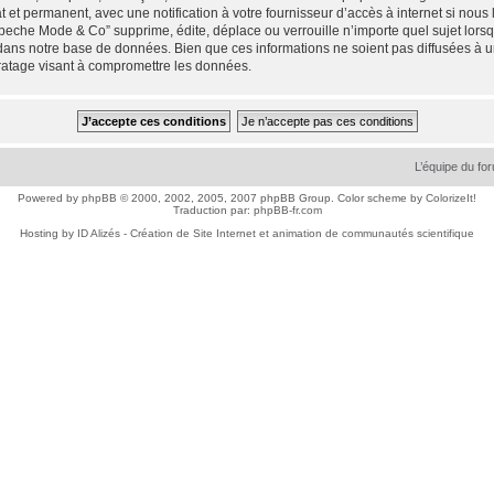
 et permanent, avec une notification à votre fournisseur d’accès à internet si nou
che Mode & Co” supprime, édite, déplace ou verrouille n’importe quel sujet lorsqu
dans notre base de données. Bien que ces informations ne soient pas diffusées à 
ratage visant à compromettre les données.
L’équipe du fo
Powered by
phpBB
© 2000, 2002, 2005, 2007 phpBB Group. Color scheme by
ColorizeIt!
Traduction par:
phpBB-fr.com
Hosting by
ID Alizés - Création de Site Internet et animation de communautés scientifique