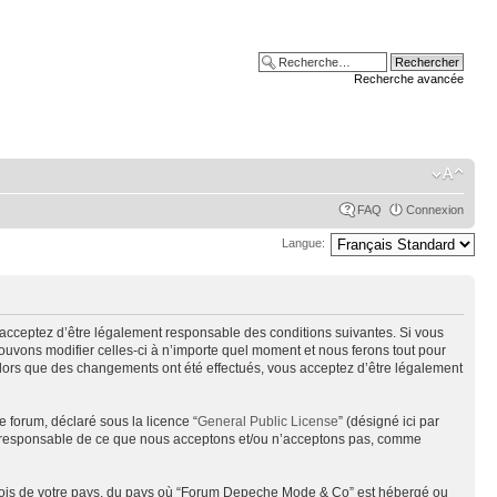
Recherche avancée
FAQ
Connexion
Langue:
acceptez d’être légalement responsable des conditions suivantes. Si vous
uvons modifier celles-ci à n’importe quel moment et nous ferons tout pour
alors que des changements ont été effectués, vous acceptez d’être légalement
e forum, déclaré sous la licence “
General Public License
” (désigné ici par
pas responsable de ce que nous acceptons et/ou n’acceptons pas, comme
s lois de votre pays, du pays où “Forum Depeche Mode & Co” est hébergé ou