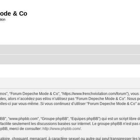
ode & Co
tion
“nos”, “Forum Depeche Mode & Co”, “https://www.frenchviolation.com/forum”), vous 
ntes, alors n’accédez pas et/ou n’utilisez pas “Forum Depeche Mode & Co”. Nous po
t celles-ci par vous-même. Si vous continuez d’utiliser “Forum Depeche Mode & Co” 
 phpBB”, “www.phpbb.com”, “Groupe phpBB”, “Equipes phpBB”) qui est un script libre d
B facilite seulement les discussions basées sur internet. Le groupe phpBB n’est 
hpBB, merci de consulter:
http://www.phpbb.com/
.
matoire, choquant, menaçant, à caractère sexuel ou autre qui peut transgresser le