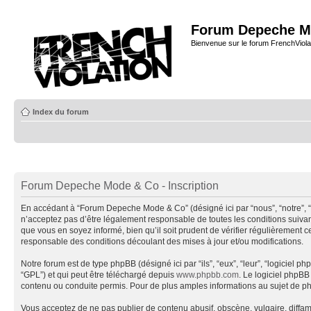
Forum Depeche M
Bienvenue sur le forum FrenchViola
Index du forum
Forum Depeche Mode & Co - Inscription
En accédant à “Forum Depeche Mode & Co” (désigné ici par “nous”, “notre”, 
n’acceptez pas d’être légalement responsable de toutes les conditions suiva
que vous en soyez informé, bien qu’il soit prudent de vérifier régulièremen
responsable des conditions découlant des mises à jour et/ou modifications.
Notre forum est de type phpBB (désigné ici par “ils”, “eux”, “leur”, “logiciel
“GPL”) et qui peut être téléchargé depuis
www.phpbb.com
. Le logiciel phpB
contenu ou conduite permis. Pour de plus amples informations au sujet de p
Vous acceptez de ne pas publier de contenu abusif, obscène, vulgaire, diffa