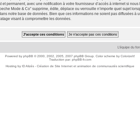
 et permanent, avec une notification à votre fournisseur d’accès à internet si nou
che Mode & Co” supprime, édite, déplace ou verrouille n’importe quel sujet lorsqu
dans notre base de données. Bien que ces informations ne soient pas diffusées à 
ratage visant à compromettre les données.
L’équipe du fo
Powered by
phpBB
© 2000, 2002, 2005, 2007 phpBB Group. Color scheme by
ColorizeIt!
Traduction par:
phpBB-fr.com
Hosting by
ID Alizés - Création de Site Internet et animation de communautés scientifique