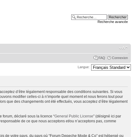
Recherche avancée
FAQ
Connexion
Langue:
acceptez d’être légalement responsable des conditions suivantes. Si vous
uvons modifier celles-ci à n’importe quel moment et nous ferons tout pour
alors que des changements ont été effectués, vous acceptez d’être légalement
e forum, déclaré sous la licence “
General Public License
” (désigné ici par
pas responsable de ce que nous acceptons et/ou n’acceptons pas, comme
s lois de votre pays, du pays où “Forum Depeche Mode & Co” est hébergé ou