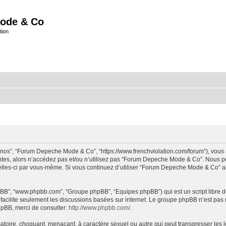
ode & Co
tion
“nos”, “Forum Depeche Mode & Co”, “https://www.frenchviolation.com/forum”), vous 
ntes, alors n’accédez pas et/ou n’utilisez pas “Forum Depeche Mode & Co”. Nous po
t celles-ci par vous-même. Si vous continuez d’utiliser “Forum Depeche Mode & Co” 
 phpBB”, “www.phpbb.com”, “Groupe phpBB”, “Equipes phpBB”) qui est un script libre d
B facilite seulement les discussions basées sur internet. Le groupe phpBB n’est 
hpBB, merci de consulter:
http://www.phpbb.com/
.
matoire, choquant, menaçant, à caractère sexuel ou autre qui peut transgresser le