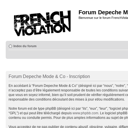
Forum Depeche M
Bienvenue sur le forum FrenchViola
Index du forum
Forum Depeche Mode & Co - Inscription
En accédant à “Forum Depeche Mode & Co” (désigné ici par “nous”, “notre”, 
n’acceptez pas d’être légalement responsable de toutes les conditions suiva
que vous en soyez informé, bien qu’il soit prudent de vérifier régulièremen
responsable des conditions découlant des mises à jour et/ou modifications.
Notre forum est de type phpBB (désigné ici par “ils”, “eux”, “leur”, “logiciel
“GPL”) et qui peut être téléchargé depuis
www.phpbb.com
. Le logiciel phpB
contenu ou conduite permis. Pour de plus amples informations au sujet de p
Vous acceptez de ne pas publier de contenu abusif, obscène, vulgaire, diffa