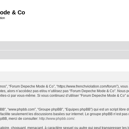
ode & Co
tion
“nos”, “Forum Depeche Mode & Co”, “https://www.frenchviolation.com/forum”), vous 
ntes, alors n’accédez pas et/ou n’utilisez pas “Forum Depeche Mode & Co”. Nous po
t celles-ci par vous-même. Si vous continuez d’utiliser “Forum Depeche Mode & Co” 
 phpBB”, “www.phpbb.com”, “Groupe phpBB”, “Equipes phpBB”) qui est un script libre d
B facilite seulement les discussions basées sur internet. Le groupe phpBB n’est 
hpBB, merci de consulter:
http://www.phpbb.com/
.
matoire, choquant, menaçant, à caractère sexuel ou autre qui peut transgresser le