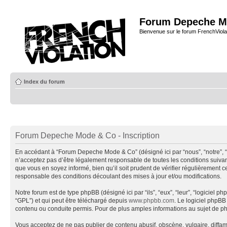
Forum Depeche M
Bienvenue sur le forum FrenchViola
Index du forum
Forum Depeche Mode & Co - Inscription
En accédant à “Forum Depeche Mode & Co” (désigné ici par “nous”, “notre”, 
n’acceptez pas d’être légalement responsable de toutes les conditions suiva
que vous en soyez informé, bien qu’il soit prudent de vérifier régulièremen
responsable des conditions découlant des mises à jour et/ou modifications.
Notre forum est de type phpBB (désigné ici par “ils”, “eux”, “leur”, “logiciel
“GPL”) et qui peut être téléchargé depuis
www.phpbb.com
. Le logiciel phpB
contenu ou conduite permis. Pour de plus amples informations au sujet de p
Vous acceptez de ne pas publier de contenu abusif, obscène, vulgaire, diffa