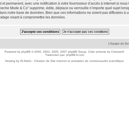
 et permanent, avec une notification à votre fournisseur d’accès à internet si nou
che Mode & Co” supprime, édite, déplace ou verrouille n’importe quel sujet lorsqu
dans notre base de données. Bien que ces informations ne soient pas diffusées à 
ratage visant à compromettre les données.
L’équipe du fo
Powered by
phpBB
© 2000, 2002, 2005, 2007 phpBB Group. Color scheme by
ColorizeIt!
Traduction par:
phpBB-fr.com
Hosting by
ID Alizés - Création de Site Internet et animation de communautés scientifique