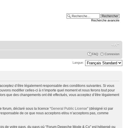
Recherche avancée
FAQ
Connexion
Langue:
acceptez d’être légalement responsable des conditions suivantes. Si vous
uvons modifier celles-ci à n’importe quel moment et nous ferons tout pour
alors que des changements ont été effectués, vous acceptez d’être légalement
e forum, déclaré sous la licence “
General Public License
” (désigné ici par
pas responsable de ce que nous acceptons et/ou n’acceptons pas, comme
s lois de votre pays, du pays où “Forum Depeche Mode & Co” est hébergé ou