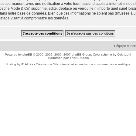
 et permanent, avec une notification à votre fournisseur d’accès à internet si nou
che Mode & Co” supprime, édite, déplace ou verrouille n’importe quel sujet lorsqu
dans notre base de données. Bien que ces informations ne soient pas diffusées à 
ratage visant à compromettre les données.
L’équipe du fo
Powered by
phpBB
© 2000, 2002, 2005, 2007 phpBB Group. Color scheme by
ColorizeIt!
Traduction par:
phpBB-fr.com
Hosting by
ID Alizés - Création de Site Internet et animation de communautés scientifique