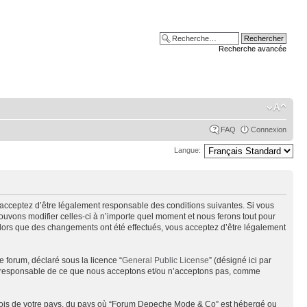
Recherche avancée
FAQ
Connexion
Langue:
acceptez d’être légalement responsable des conditions suivantes. Si vous
uvons modifier celles-ci à n’importe quel moment et nous ferons tout pour
alors que des changements ont été effectués, vous acceptez d’être légalement
e forum, déclaré sous la licence “
General Public License
” (désigné ici par
pas responsable de ce que nous acceptons et/ou n’acceptons pas, comme
s lois de votre pays, du pays où “Forum Depeche Mode & Co” est hébergé ou