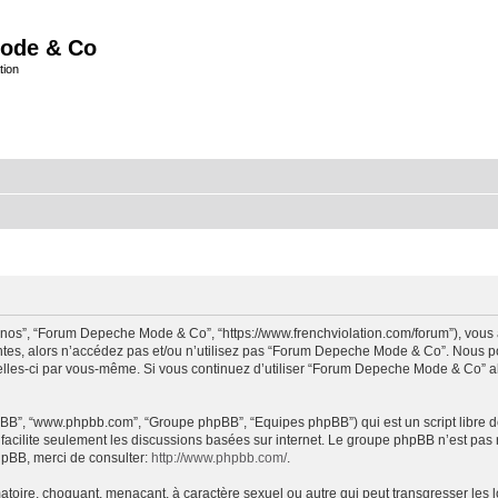
ode & Co
tion
“nos”, “Forum Depeche Mode & Co”, “https://www.frenchviolation.com/forum”), vous 
ntes, alors n’accédez pas et/ou n’utilisez pas “Forum Depeche Mode & Co”. Nous po
t celles-ci par vous-même. Si vous continuez d’utiliser “Forum Depeche Mode & Co” 
 phpBB”, “www.phpbb.com”, “Groupe phpBB”, “Equipes phpBB”) qui est un script libre d
B facilite seulement les discussions basées sur internet. Le groupe phpBB n’est 
hpBB, merci de consulter:
http://www.phpbb.com/
.
matoire, choquant, menaçant, à caractère sexuel ou autre qui peut transgresser le