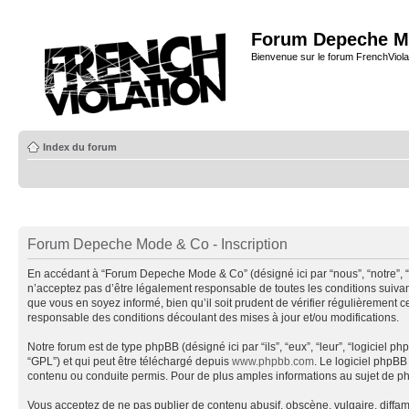
Forum Depeche M
Bienvenue sur le forum FrenchViola
Index du forum
Forum Depeche Mode & Co - Inscription
En accédant à “Forum Depeche Mode & Co” (désigné ici par “nous”, “notre”, 
n’acceptez pas d’être légalement responsable de toutes les conditions suiva
que vous en soyez informé, bien qu’il soit prudent de vérifier régulièremen
responsable des conditions découlant des mises à jour et/ou modifications.
Notre forum est de type phpBB (désigné ici par “ils”, “eux”, “leur”, “logiciel
“GPL”) et qui peut être téléchargé depuis
www.phpbb.com
. Le logiciel phpB
contenu ou conduite permis. Pour de plus amples informations au sujet de p
Vous acceptez de ne pas publier de contenu abusif, obscène, vulgaire, diffa