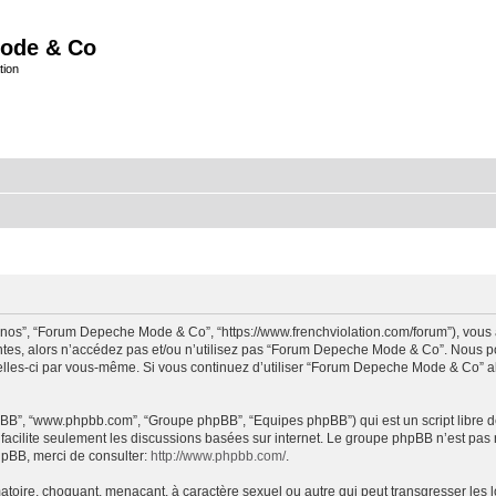
ode & Co
tion
“nos”, “Forum Depeche Mode & Co”, “https://www.frenchviolation.com/forum”), vous 
ntes, alors n’accédez pas et/ou n’utilisez pas “Forum Depeche Mode & Co”. Nous po
t celles-ci par vous-même. Si vous continuez d’utiliser “Forum Depeche Mode & Co” 
 phpBB”, “www.phpbb.com”, “Groupe phpBB”, “Equipes phpBB”) qui est un script libre d
B facilite seulement les discussions basées sur internet. Le groupe phpBB n’est 
hpBB, merci de consulter:
http://www.phpbb.com/
.
matoire, choquant, menaçant, à caractère sexuel ou autre qui peut transgresser le