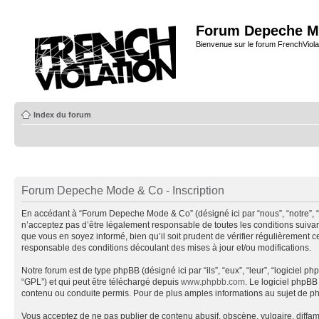
Forum Depeche M
Bienvenue sur le forum FrenchViola
Index du forum
Forum Depeche Mode & Co - Inscription
En accédant à “Forum Depeche Mode & Co” (désigné ici par “nous”, “notre”, 
n’acceptez pas d’être légalement responsable de toutes les conditions suiva
que vous en soyez informé, bien qu’il soit prudent de vérifier régulièremen
responsable des conditions découlant des mises à jour et/ou modifications.
Notre forum est de type phpBB (désigné ici par “ils”, “eux”, “leur”, “logiciel
“GPL”) et qui peut être téléchargé depuis
www.phpbb.com
. Le logiciel phpB
contenu ou conduite permis. Pour de plus amples informations au sujet de p
Vous acceptez de ne pas publier de contenu abusif, obscène, vulgaire, diffa