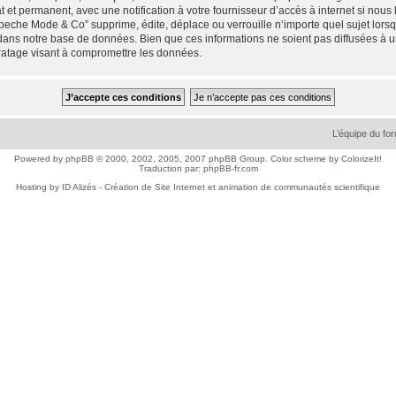
 et permanent, avec une notification à votre fournisseur d’accès à internet si nou
che Mode & Co” supprime, édite, déplace ou verrouille n’importe quel sujet lorsqu
dans notre base de données. Bien que ces informations ne soient pas diffusées à 
ratage visant à compromettre les données.
L’équipe du fo
Powered by
phpBB
© 2000, 2002, 2005, 2007 phpBB Group. Color scheme by
ColorizeIt!
Traduction par:
phpBB-fr.com
Hosting by
ID Alizés - Création de Site Internet et animation de communautés scientifique