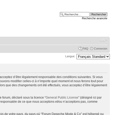
Recherche avancée
FAQ
Connexion
Langue:
acceptez d’être légalement responsable des conditions suivantes. Si vous
uvons modifier celles-ci à n’importe quel moment et nous ferons tout pour
alors que des changements ont été effectués, vous acceptez d’être légalement
e forum, déclaré sous la licence “
General Public License
” (désigné ici par
pas responsable de ce que nous acceptons et/ou n’acceptons pas, comme
s lois de votre pays, du pays où “Forum Depeche Mode & Co” est hébergé ou