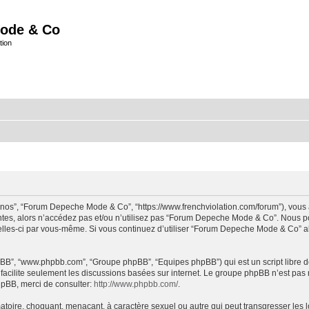
ode & Co
tion
“nos”, “Forum Depeche Mode & Co”, “https://www.frenchviolation.com/forum”), vous 
ntes, alors n’accédez pas et/ou n’utilisez pas “Forum Depeche Mode & Co”. Nous po
t celles-ci par vous-même. Si vous continuez d’utiliser “Forum Depeche Mode & Co” 
 phpBB”, “www.phpbb.com”, “Groupe phpBB”, “Equipes phpBB”) qui est un script libre d
B facilite seulement les discussions basées sur internet. Le groupe phpBB n’est 
hpBB, merci de consulter:
http://www.phpbb.com/
.
matoire, choquant, menaçant, à caractère sexuel ou autre qui peut transgresser le