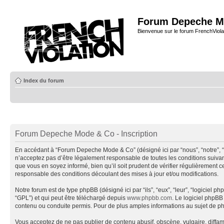
Forum Depeche M
Bienvenue sur le forum FrenchViola
Index du forum
Forum Depeche Mode & Co - Inscription
En accédant à “Forum Depeche Mode & Co” (désigné ici par “nous”, “notre”, 
n’acceptez pas d’être légalement responsable de toutes les conditions suiva
que vous en soyez informé, bien qu’il soit prudent de vérifier régulièremen
responsable des conditions découlant des mises à jour et/ou modifications.
Notre forum est de type phpBB (désigné ici par “ils”, “eux”, “leur”, “logiciel
“GPL”) et qui peut être téléchargé depuis
www.phpbb.com
. Le logiciel phpB
contenu ou conduite permis. Pour de plus amples informations au sujet de p
Vous acceptez de ne pas publier de contenu abusif, obscène, vulgaire, diffa