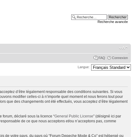
Recherche avancée
FAQ
Connexion
Langue:
acceptez d’être légalement responsable des conditions suivantes. Si vous
uvons modifier celles-ci à n’importe quel moment et nous ferons tout pour
alors que des changements ont été effectués, vous acceptez d’être légalement
e forum, déclaré sous la licence “
General Public License
” (désigné ici par
pas responsable de ce que nous acceptons et/ou n’acceptons pas, comme
s lois de votre pays, du pays où “Forum Depeche Mode & Co” est hébergé ou