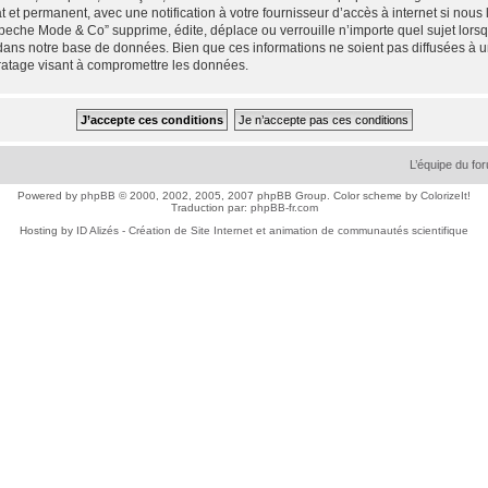
 et permanent, avec une notification à votre fournisseur d’accès à internet si nou
che Mode & Co” supprime, édite, déplace ou verrouille n’importe quel sujet lorsqu
dans notre base de données. Bien que ces informations ne soient pas diffusées à 
ratage visant à compromettre les données.
L’équipe du fo
Powered by
phpBB
© 2000, 2002, 2005, 2007 phpBB Group. Color scheme by
ColorizeIt!
Traduction par:
phpBB-fr.com
Hosting by
ID Alizés - Création de Site Internet et animation de communautés scientifique