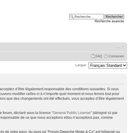
Recherche avancée
FAQ
Connexion
Langue:
acceptez d’être légalement responsable des conditions suivantes. Si vous
uvons modifier celles-ci à n’importe quel moment et nous ferons tout pour
alors que des changements ont été effectués, vous acceptez d’être légalement
e forum, déclaré sous la licence “
General Public License
” (désigné ici par
pas responsable de ce que nous acceptons et/ou n’acceptons pas, comme
s lois de votre pays, du pays où “Forum Depeche Mode & Co” est hébergé ou