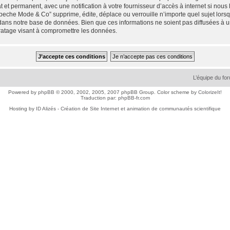
 et permanent, avec une notification à votre fournisseur d’accès à internet si nou
che Mode & Co” supprime, édite, déplace ou verrouille n’importe quel sujet lorsqu
dans notre base de données. Bien que ces informations ne soient pas diffusées à 
ratage visant à compromettre les données.
L’équipe du fo
Powered by
phpBB
© 2000, 2002, 2005, 2007 phpBB Group. Color scheme by
ColorizeIt!
Traduction par:
phpBB-fr.com
Hosting by
ID Alizés - Création de Site Internet et animation de communautés scientifique