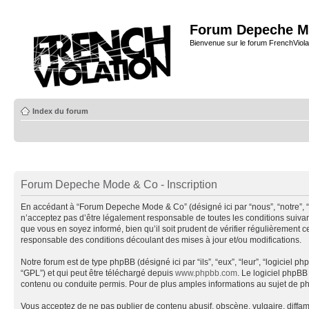
Forum Depeche M
Bienvenue sur le forum FrenchViola
Index du forum
Forum Depeche Mode & Co - Inscription
En accédant à “Forum Depeche Mode & Co” (désigné ici par “nous”, “notre”, 
n’acceptez pas d’être légalement responsable de toutes les conditions suiva
que vous en soyez informé, bien qu’il soit prudent de vérifier régulièremen
responsable des conditions découlant des mises à jour et/ou modifications.
Notre forum est de type phpBB (désigné ici par “ils”, “eux”, “leur”, “logiciel
“GPL”) et qui peut être téléchargé depuis
www.phpbb.com
. Le logiciel phpB
contenu ou conduite permis. Pour de plus amples informations au sujet de p
Vous acceptez de ne pas publier de contenu abusif, obscène, vulgaire, diffa