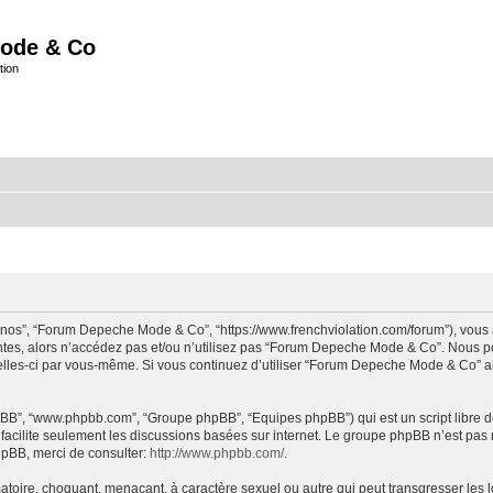
ode & Co
tion
“nos”, “Forum Depeche Mode & Co”, “https://www.frenchviolation.com/forum”), vous 
ntes, alors n’accédez pas et/ou n’utilisez pas “Forum Depeche Mode & Co”. Nous po
t celles-ci par vous-même. Si vous continuez d’utiliser “Forum Depeche Mode & Co” 
 phpBB”, “www.phpbb.com”, “Groupe phpBB”, “Equipes phpBB”) qui est un script libre d
B facilite seulement les discussions basées sur internet. Le groupe phpBB n’est 
hpBB, merci de consulter:
http://www.phpbb.com/
.
matoire, choquant, menaçant, à caractère sexuel ou autre qui peut transgresser le