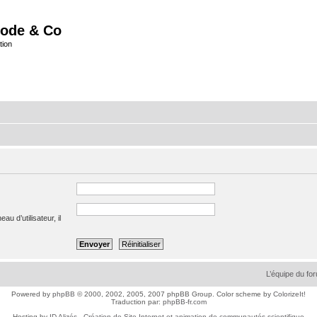
ode & Co
tion
u d’utilisateur, il
L’équipe du fo
Powered by
phpBB
© 2000, 2002, 2005, 2007 phpBB Group. Color scheme by
ColorizeIt!
Traduction par:
phpBB-fr.com
Hosting by
ID Alizés - Création de Site Internet et animation de communautés scientifique