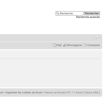
Recherche avancée
FAQ
M’enregistrer
Connexion
rum
•
Supprimer les cookies du forum
• Heures au format UTC + 1 heure [ Heure d’été ]