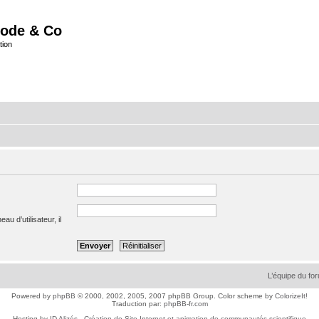
ode & Co
tion
u d’utilisateur, il
L’équipe du fo
Powered by
phpBB
© 2000, 2002, 2005, 2007 phpBB Group. Color scheme by
ColorizeIt!
Traduction par:
phpBB-fr.com
Hosting by
ID Alizés - Création de Site Internet et animation de communautés scientifique