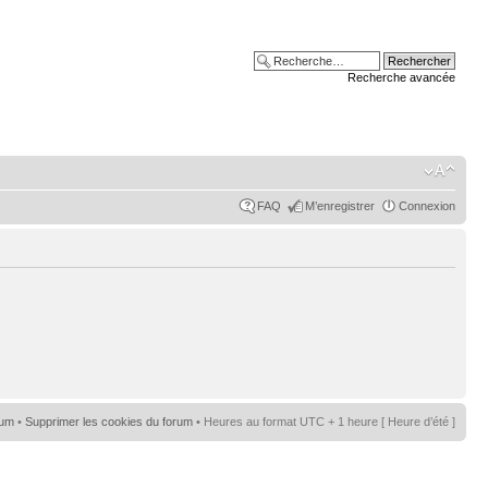
Recherche avancée
FAQ
M’enregistrer
Connexion
rum
•
Supprimer les cookies du forum
• Heures au format UTC + 1 heure [ Heure d’été ]