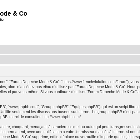
ode & Co
tion
“nos”, “Forum Depeche Mode & Co”, “https://www.frenchviolation.com/forum”), vous 
ntes, alors n’accédez pas et/ou n’utilisez pas “Forum Depeche Mode & Co”. Nous po
t celles-ci par vous-même. Si vous continuez d’utiliser “Forum Depeche Mode & Co” 
 phpBB”, “www.phpbb.com”, “Groupe phpBB”, “Equipes phpBB”) qui est un script libre d
B facilite seulement les discussions basées sur internet. Le groupe phpBB n’est 
hpBB, merci de consulter:
http://www.phpbb.com/
.
matoire, choquant, menaçant, à caractère sexuel ou autre qui peut transgresser le
 et permanent, avec une notification à votre fournisseur d’accès à internet si nou
che Mode & Co” supprime, édite, déplace ou verrouille n’importe quel sujet lorsqu