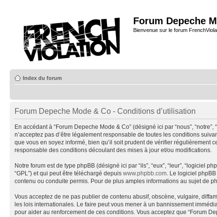
Forum Depeche M
Bienvenue sur le forum FrenchViola
Index du forum
Forum Depeche Mode & Co - Conditions d’utilisation
En accédant à “Forum Depeche Mode & Co” (désigné ici par “nous”, “notre”, 
n’acceptez pas d’être légalement responsable de toutes les conditions suiva
que vous en soyez informé, bien qu’il soit prudent de vérifier régulièremen
responsable des conditions découlant des mises à jour et/ou modifications.
Notre forum est de type phpBB (désigné ici par “ils”, “eux”, “leur”, “logiciel
“GPL”) et qui peut être téléchargé depuis
www.phpbb.com
. Le logiciel phpB
contenu ou conduite permis. Pour de plus amples informations au sujet de p
Vous acceptez de ne pas publier de contenu abusif, obscène, vulgaire, diffa
les lois internationales. Le faire peut vous mener à un bannissement immédiat
pour aider au renforcement de ces conditions. Vous acceptez que “Forum Depe