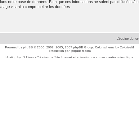
dans notre base de données. Bien que ces informations ne soient pas diffusées à 
ratage visant à compromettre les données.
L’équipe du fo
Powered by
phpBB
© 2000, 2002, 2005, 2007 phpBB Group. Color scheme by
ColorizeIt!
Traduction par:
phpBB-fr.com
Hosting by
ID Alizés - Création de Site Internet et animation de communautés scientifique