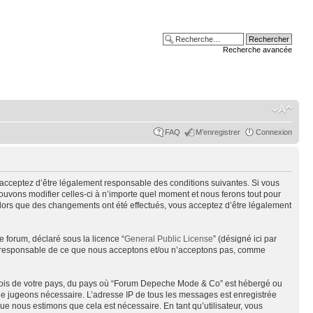
Recherche avancée
FAQ
M’enregistrer
Connexion
acceptez d’être légalement responsable des conditions suivantes. Si vous
uvons modifier celles-ci à n’importe quel moment et nous ferons tout pour
alors que des changements ont été effectués, vous acceptez d’être légalement
e forum, déclaré sous la licence “
General Public License
” (désigné ici par
pas responsable de ce que nous acceptons et/ou n’acceptons pas, comme
s lois de votre pays, du pays où “Forum Depeche Mode & Co” est hébergé ou
s le jugeons nécessaire. L’adresse IP de tous les messages est enregistrée
e nous estimons que cela est nécessaire. En tant qu’utilisateur, vous