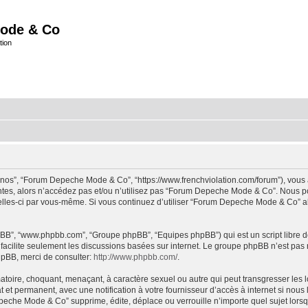
ode & Co
tion
“nos”, “Forum Depeche Mode & Co”, “https://www.frenchviolation.com/forum”), vous 
ntes, alors n’accédez pas et/ou n’utilisez pas “Forum Depeche Mode & Co”. Nous po
t celles-ci par vous-même. Si vous continuez d’utiliser “Forum Depeche Mode & Co” 
 phpBB”, “www.phpbb.com”, “Groupe phpBB”, “Equipes phpBB”) qui est un script libre d
B facilite seulement les discussions basées sur internet. Le groupe phpBB n’est 
hpBB, merci de consulter:
http://www.phpbb.com/
.
matoire, choquant, menaçant, à caractère sexuel ou autre qui peut transgresser le
 et permanent, avec une notification à votre fournisseur d’accès à internet si nou
che Mode & Co” supprime, édite, déplace ou verrouille n’importe quel sujet lorsqu