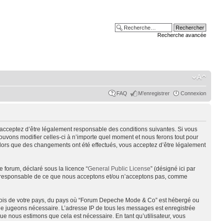
Recherche avancée
FAQ
M’enregistrer
Connexion
acceptez d’être légalement responsable des conditions suivantes. Si vous
uvons modifier celles-ci à n’importe quel moment et nous ferons tout pour
alors que des changements ont été effectués, vous acceptez d’être légalement
e forum, déclaré sous la licence “
General Public License
” (désigné ici par
pas responsable de ce que nous acceptons et/ou n’acceptons pas, comme
s lois de votre pays, du pays où “Forum Depeche Mode & Co” est hébergé ou
s le jugeons nécessaire. L’adresse IP de tous les messages est enregistrée
e nous estimons que cela est nécessaire. En tant qu’utilisateur, vous