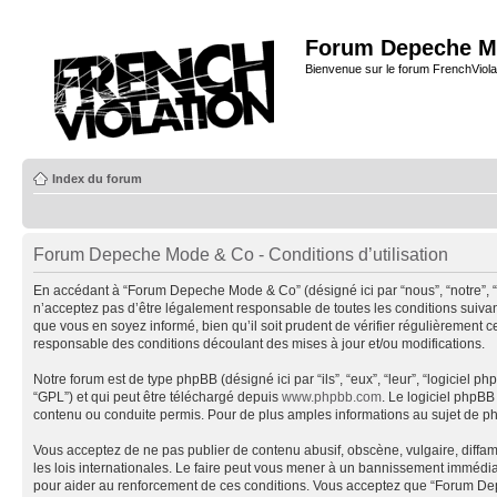
Forum Depeche M
Bienvenue sur le forum FrenchViola
Index du forum
Forum Depeche Mode & Co - Conditions d’utilisation
En accédant à “Forum Depeche Mode & Co” (désigné ici par “nous”, “notre”, 
n’acceptez pas d’être légalement responsable de toutes les conditions suiva
que vous en soyez informé, bien qu’il soit prudent de vérifier régulièremen
responsable des conditions découlant des mises à jour et/ou modifications.
Notre forum est de type phpBB (désigné ici par “ils”, “eux”, “leur”, “logiciel
“GPL”) et qui peut être téléchargé depuis
www.phpbb.com
. Le logiciel phpB
contenu ou conduite permis. Pour de plus amples informations au sujet de p
Vous acceptez de ne pas publier de contenu abusif, obscène, vulgaire, diffa
les lois internationales. Le faire peut vous mener à un bannissement immédiat
pour aider au renforcement de ces conditions. Vous acceptez que “Forum Depe