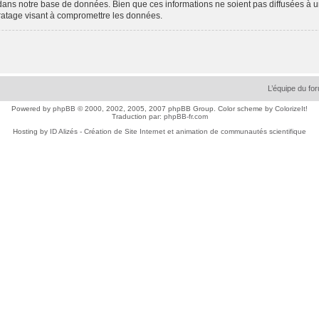
dans notre base de données. Bien que ces informations ne soient pas diffusées à 
ratage visant à compromettre les données.
L’équipe du fo
Powered by
phpBB
© 2000, 2002, 2005, 2007 phpBB Group. Color scheme by
ColorizeIt!
Traduction par:
phpBB-fr.com
Hosting by
ID Alizés - Création de Site Internet et animation de communautés scientifique