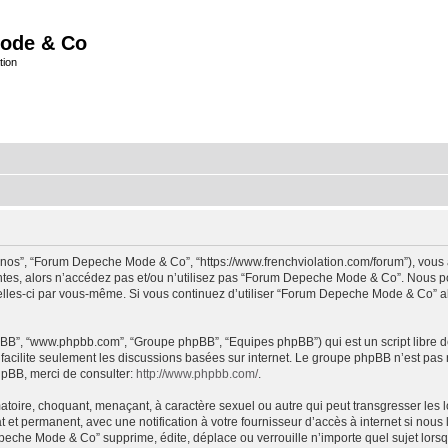
ode & Co
tion
“nos”, “Forum Depeche Mode & Co”, “https://www.frenchviolation.com/forum”), vous 
ntes, alors n’accédez pas et/ou n’utilisez pas “Forum Depeche Mode & Co”. Nous po
t celles-ci par vous-même. Si vous continuez d’utiliser “Forum Depeche Mode & Co” 
 phpBB”, “www.phpbb.com”, “Groupe phpBB”, “Equipes phpBB”) qui est un script libre d
B facilite seulement les discussions basées sur internet. Le groupe phpBB n’est 
hpBB, merci de consulter:
http://www.phpbb.com/
.
matoire, choquant, menaçant, à caractère sexuel ou autre qui peut transgresser le
 et permanent, avec une notification à votre fournisseur d’accès à internet si nou
che Mode & Co” supprime, édite, déplace ou verrouille n’importe quel sujet lorsqu