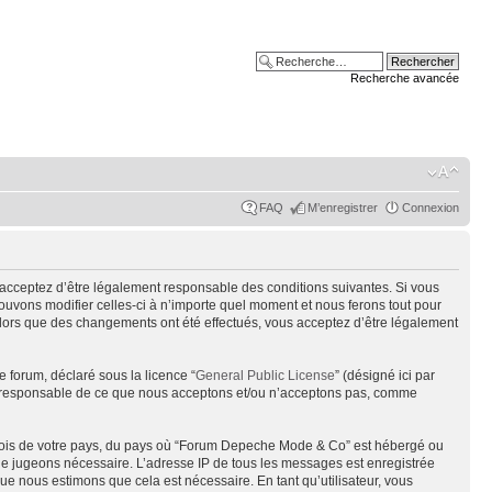
Recherche avancée
FAQ
M’enregistrer
Connexion
acceptez d’être légalement responsable des conditions suivantes. Si vous
uvons modifier celles-ci à n’importe quel moment et nous ferons tout pour
alors que des changements ont été effectués, vous acceptez d’être légalement
e forum, déclaré sous la licence “
General Public License
” (désigné ici par
pas responsable de ce que nous acceptons et/ou n’acceptons pas, comme
s lois de votre pays, du pays où “Forum Depeche Mode & Co” est hébergé ou
s le jugeons nécessaire. L’adresse IP de tous les messages est enregistrée
e nous estimons que cela est nécessaire. En tant qu’utilisateur, vous