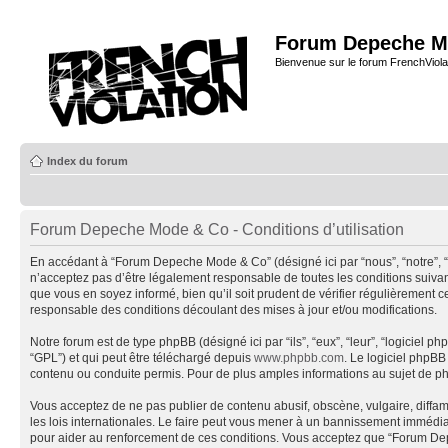
Forum Depeche M
Bienvenue sur le forum FrenchViola
Index du forum
Forum Depeche Mode & Co - Conditions d’utilisation
En accédant à “Forum Depeche Mode & Co” (désigné ici par “nous”, “notre”, 
n’acceptez pas d’être légalement responsable de toutes les conditions suiva
que vous en soyez informé, bien qu’il soit prudent de vérifier régulièremen
responsable des conditions découlant des mises à jour et/ou modifications.
Notre forum est de type phpBB (désigné ici par “ils”, “eux”, “leur”, “logiciel
“GPL”) et qui peut être téléchargé depuis
www.phpbb.com
. Le logiciel phpB
contenu ou conduite permis. Pour de plus amples informations au sujet de p
Vous acceptez de ne pas publier de contenu abusif, obscène, vulgaire, diffa
les lois internationales. Le faire peut vous mener à un bannissement immédiat
pour aider au renforcement de ces conditions. Vous acceptez que “Forum Depe