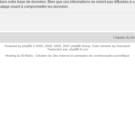
dans notre base de données. Bien que ces informations ne soient pas diffusées à 
ratage visant à compromettre les données.
L’équipe du fo
Powered by
phpBB
© 2000, 2002, 2005, 2007 phpBB Group. Color scheme by
ColorizeIt!
Traduction par:
phpBB-fr.com
Hosting by
ID Alizés - Création de Site Internet et animation de communautés scientifique