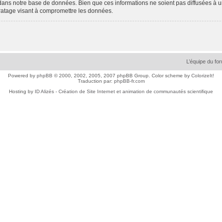
dans notre base de données. Bien que ces informations ne soient pas diffusées à 
ratage visant à compromettre les données.
L’équipe du fo
Powered by
phpBB
© 2000, 2002, 2005, 2007 phpBB Group. Color scheme by
ColorizeIt!
Traduction par:
phpBB-fr.com
Hosting by
ID Alizés - Création de Site Internet et animation de communautés scientifique