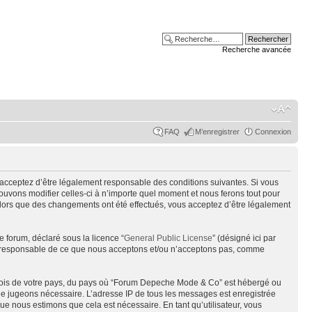
Recherche avancée
FAQ
M’enregistrer
Connexion
acceptez d’être légalement responsable des conditions suivantes. Si vous
uvons modifier celles-ci à n’importe quel moment et nous ferons tout pour
alors que des changements ont été effectués, vous acceptez d’être légalement
e forum, déclaré sous la licence “
General Public License
” (désigné ici par
pas responsable de ce que nous acceptons et/ou n’acceptons pas, comme
s lois de votre pays, du pays où “Forum Depeche Mode & Co” est hébergé ou
s le jugeons nécessaire. L’adresse IP de tous les messages est enregistrée
e nous estimons que cela est nécessaire. En tant qu’utilisateur, vous