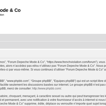
ode & Co
tion
“nos”, “Forum Depeche Mode & Co”, “https://www.frenchviolation.com/forum”), vous 
ntes, alors n’accédez pas et/ou n’utilisez pas “Forum Depeche Mode & Co”. Nous po
t celles-ci par vous-même. Si vous continuez d’utiliser “Forum Depeche Mode & Co” 
 phpBB”, “www.phpbb.com”, “Groupe phpBB”, “Equipes phpBB”) qui est un script libre d
B facilite seulement les discussions basées sur internet. Le groupe phpBB n’est 
hpBB, merci de consulter:
http://www.phpbb.com/
.
matoire, choquant, menaçant, à caractère sexuel ou autre qui peut transgresser le
 et permanent, avec une notification à votre fournisseur d’accès à internet si nou
che Mode & Co” supprime, édite, déplace ou verrouille n’importe quel sujet lorsqu