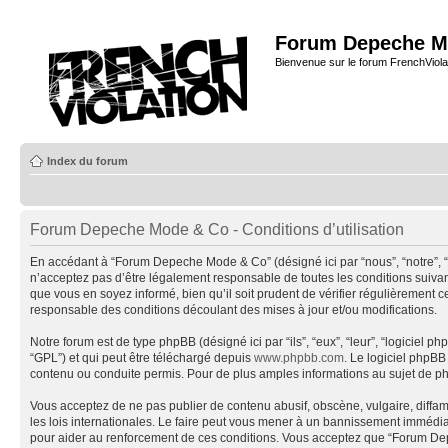
Forum Depeche M
Bienvenue sur le forum FrenchViola
Index du forum
Forum Depeche Mode & Co - Conditions d’utilisation
En accédant à “Forum Depeche Mode & Co” (désigné ici par “nous”, “notre”, 
n’acceptez pas d’être légalement responsable de toutes les conditions suiva
que vous en soyez informé, bien qu’il soit prudent de vérifier régulièremen
responsable des conditions découlant des mises à jour et/ou modifications.
Notre forum est de type phpBB (désigné ici par “ils”, “eux”, “leur”, “logiciel
“GPL”) et qui peut être téléchargé depuis
www.phpbb.com
. Le logiciel phpB
contenu ou conduite permis. Pour de plus amples informations au sujet de p
Vous acceptez de ne pas publier de contenu abusif, obscène, vulgaire, diffa
les lois internationales. Le faire peut vous mener à un bannissement immédiat
pour aider au renforcement de ces conditions. Vous acceptez que “Forum Depe