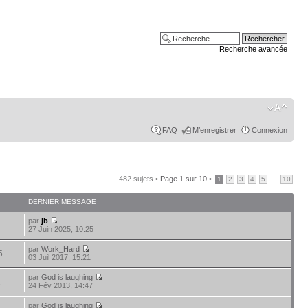
Recherche avancée
FAQ
M’enregistrer
Connexion
482 sujets •
Page
1
sur
10
•
...
1
2
3
4
5
10
DERNIER MESSAGE
par
jb
2
27 Juin 2025, 10:25
par
Work_Hard
5
03 Juil 2017, 15:21
par
God is laughing
2
24 Fév 2013, 14:47
par
God is laughing