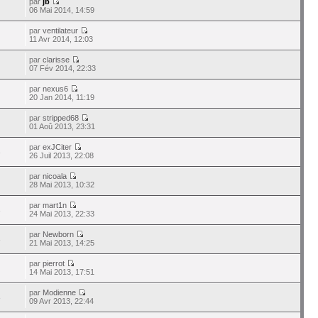
par
jb
06 Mai 2014, 14:59
par
ventilateur
11 Avr 2014, 12:03
par
clarisse
07 Fév 2014, 22:33
par
nexus6
20 Jan 2014, 11:19
par
stripped68
01 Aoû 2013, 23:31
par
exJCiter
3
26 Juil 2013, 22:08
par
nicoala
28 Mai 2013, 10:32
par
mart1n
3
24 Mai 2013, 22:33
par
Newborn
3
21 Mai 2013, 14:25
par
pierrot
14 Mai 2013, 17:51
par
Modienne
8
09 Avr 2013, 22:44