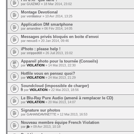
par
GUIZMO
» 18 Mar 2014, 23:02
Montage Devotional
par
ventilateur
» 10 Avr 2014, 13:25
Application DM smartphone
par
amandine
» 06 Fév 2014, 14:05
Messages privés bloqués en boite d'envoi
par
nexus6
» 20 Jan 2014, 09:46
iPhoto : please help !
par
stripped68
» 26 Juil 2013, 15:02
Appareil photo pour la tournée (Conseils)
par
VIOLATION
» 14 Mai 2013, 22:30
Hotfile vous en pensez quoi?
par
VIOLATION
» 24 Mai 2013, 21:29
Soundcloud (impossible de charger)
par
VIOLATION
» 22 Mai 2013, 18:56
Le Blu-Ray Pure Audio (amené à remplacer le CD)
par
VIOLATION
» 20 Mai 2013, 14:07
Signature sur photos
par
GAHANDAVINETTE
» 12 Mai 2013, 16:53
Nouveau membre équipe French Violation
par
jb
» 09 Avr 2013, 10:18