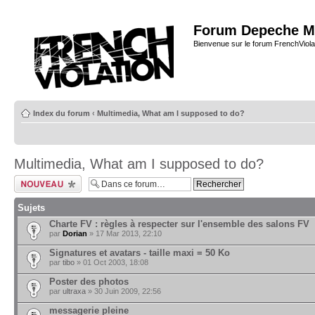
Forum Depeche M
Bienvenue sur le forum FrenchViola
Index du forum
‹
Multimedia, What am I supposed to do?
Multimedia, What am I supposed to do?
Ecrire un nouveau
sujet
Sujets
Charte FV : règles à respecter sur l'ensemble des salons FV
par
Dorian
» 17 Mar 2013, 22:10
Signatures et avatars - taille maxi = 50 Ko
par
tibo
» 01 Oct 2003, 18:08
Poster des photos
par
ultraxa
» 30 Juin 2009, 22:56
messagerie pleine