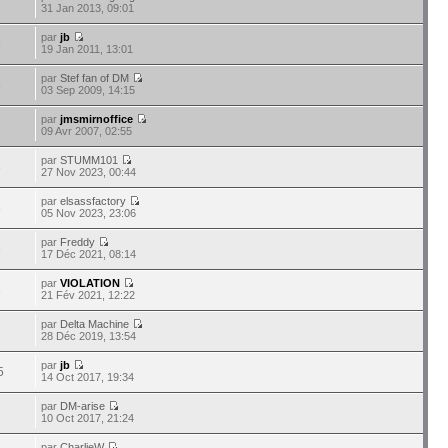
1
31 Jan 2013, 09:01
par
jb
8
19 Jan 2011, 13:01
par
Stef fan of DM
8
03 Sep 2009, 14:15
par
jmsmirnoffice
3
09 Avr 2007, 02:55
par
STUMM101
3
27 Nov 2023, 00:44
par
elsassfactory
8
05 Nov 2023, 23:06
par
Freddy
6
17 Déc 2021, 08:14
par
VIOLATION
3
21 Fév 2021, 12:22
par
Delta Machine
2
28 Déc 2019, 13:54
par
jb
5
14 Oct 2017, 19:34
par
DM-arise
7
10 Oct 2017, 21:24
par
CharlieW