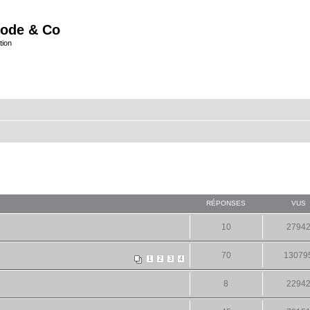
ode & Co
tion
RÉPONSES
VUS
10
2794
70
13079
1
2
3
4
8
2294