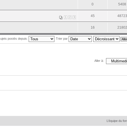
0
5408
45
4872
1
2
3
16
2180
 sujets postés depuis:
Trier par
Aller à:
L’équipe du fo