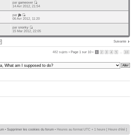
par
gameover
14 Avr 2012, 21:54
par
jb
3
06 Avr 2012, 11:20
par
snorky
2
15 Mar 2012, 22:05
Suivante
482 sujets •
Page
1
sur
10
•
...
1
2
3
4
5
10
rum
•
Supprimer les cookies du forum
• Heures au format UTC + 1 heure [ Heure d’été ]