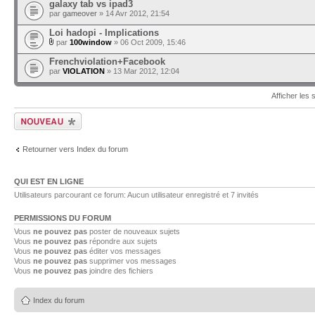
galaxy tab vs ipad3
par
gameover
» 14 Avr 2012, 21:54
Loi hadopi - Implications
par
100window
» 06 Oct 2009, 15:46
Frenchviolation+Facebook
par
VIOLATION
» 13 Mar 2012, 12:04
Afficher les
Ecrire un nouveau
sujet
Retourner vers Index du forum
QUI EST EN LIGNE
Utilisateurs parcourant ce forum: Aucun utilisateur enregistré et 7 invités
PERMISSIONS DU FORUM
Vous
ne pouvez pas
poster de nouveaux sujets
Vous
ne pouvez pas
répondre aux sujets
Vous
ne pouvez pas
éditer vos messages
Vous
ne pouvez pas
supprimer vos messages
Vous
ne pouvez pas
joindre des fichiers
Index du forum