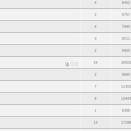
4
8462
2
6757
4
7940
3
8211
2
6905
24
3850
1
2
2
6880
7
1130
6
1044
1
6386
13
1728