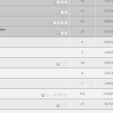
45
7915
1
2
3
24
5157
1
2
60
9990
1
2
3
4
ique
33
5576
1
2
6
5294
5
1692
28
2187
1
2
8
1341
7
1498
410
27818
...
1
19
20
21
27
3675
1
2