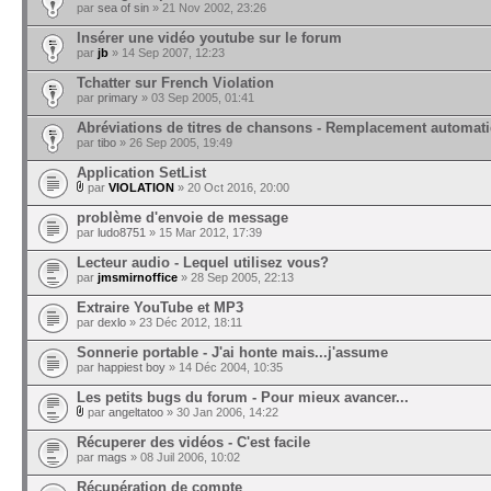
par
sea of sin
» 21 Nov 2002, 23:26
Insérer une vidéo youtube sur le forum
par
jb
» 14 Sep 2007, 12:23
Tchatter sur French Violation
par
primary
» 03 Sep 2005, 01:41
Abréviations de titres de chansons - Remplacement automat
par
tibo
» 26 Sep 2005, 19:49
Application SetList
par
VIOLATION
» 20 Oct 2016, 20:00
problème d'envoie de message
par
ludo8751
» 15 Mar 2012, 17:39
Lecteur audio - Lequel utilisez vous?
par
jmsmirnoffice
» 28 Sep 2005, 22:13
Extraire YouTube et MP3
par
dexlo
» 23 Déc 2012, 18:11
Sonnerie portable - J'ai honte mais...j'assume
par
happiest boy
» 14 Déc 2004, 10:35
Les petits bugs du forum - Pour mieux avancer...
par
angeltatoo
» 30 Jan 2006, 14:22
Récuperer des vidéos - C'est facile
par
mags
» 08 Juil 2006, 10:02
Récupération de compte