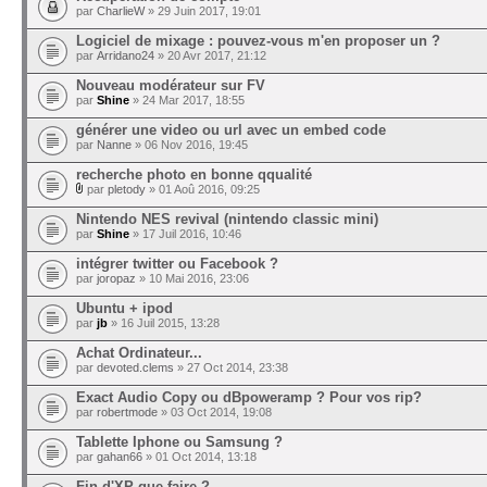
par
CharlieW
» 29 Juin 2017, 19:01
Logiciel de mixage : pouvez-vous m'en proposer un ?
par
Arridano24
» 20 Avr 2017, 21:12
Nouveau modérateur sur FV
par
Shine
» 24 Mar 2017, 18:55
générer une video ou url avec un embed code
par
Nanne
» 06 Nov 2016, 19:45
recherche photo en bonne qqualité
par
pletody
» 01 Aoû 2016, 09:25
Nintendo NES revival (nintendo classic mini)
par
Shine
» 17 Juil 2016, 10:46
intégrer twitter ou Facebook ?
par
joropaz
» 10 Mai 2016, 23:06
Ubuntu + ipod
par
jb
» 16 Juil 2015, 13:28
Achat Ordinateur...
par
devoted.clems
» 27 Oct 2014, 23:38
Exact Audio Copy ou dBpoweramp ? Pour vos rip?
par
robertmode
» 03 Oct 2014, 19:08
Tablette Iphone ou Samsung ?
par
gahan66
» 01 Oct 2014, 13:18
Fin d'XP que faire ?