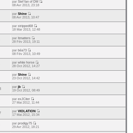
par
Stef fan of DM
08 Avr 2013, 23:18
par
Shine
08 Avr 2013, 10:47
par
stripped68
18 Mar 2013, 12:48
par
Itmatters
9
28 Fév 2013, 19:11
par
béa73
08 Fév 2013, 10:49
par
white horse
8
28 Oct 2012, 14:27
par
Shine
23 Oct 2012, 14:42
par
jb
3
19 Oct 2012, 08:49
par
exJCiter
7
27 Mai 2012, 11:44
par
VIOLATION
7
17 Mai 2012, 15:34
par
prodigy75
9
29 Avr 2012, 18:21