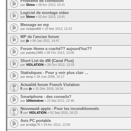
Problème de connexion
par
Shine
» 08 Avr 2013, 10:41
Logiciel de montage video
par
Shine
» 02 Avr 2013, 13:41
Message en mp
par
stripped68
» 18 Mar 2013, 12:23
MP de l'ancien forum
par
jb
» 06 Jan 2011, 14:47
Forum Home a craché?? aujourd'hui??
par
paisley1985
» 08 Fév 2013, 10:08
Short List de dM (Canal Plus)
par
VIOLATION
» 28 Oct 2012, 12:03
Statistiques - Pour y voir plus clair ...
par
temp
» 28 Juin 2006, 15:17
Actualité forum French Violation
par
jb
» 31 Déc 2010, 16:34
Smartphone - des conseils?
par
100window
» 22 Mai 2012, 22:48
Nouveauté apple - Pour les inconditionnels
par
VIOLATION
» 02 Sep 2010, 16:23
Avis PC portable
par
prodigy75
» 29 Avr 2012, 13:00