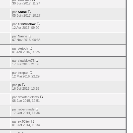
30 Juin 2017, 11:27
par
Shine
05 Juin 2017, 10:17
par
100window
7
12 Avr 2017, 09:20
par
Nanne
07 Nov 2016, 00:35
par
pletody
01 Aoû 2016, 09:25
par
slowblow73
17 Juil 2016, 21:56
par
joropaz
12 Mai 2016, 22:29
par
jb
16 Juil 2015, 13:28
par
devoted.clems
08 Jan 2015, 12:51
par
robertmode
17 Oct 2014, 14:36
par
exJCiter
01 Oct 2014, 15:34