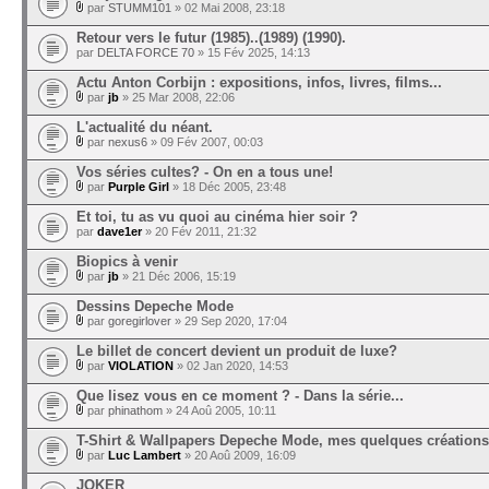
par
STUMM101
» 02 Mai 2008, 23:18
Retour vers le futur (1985)..(1989) (1990).
par
DELTA FORCE 70
» 15 Fév 2025, 14:13
Actu Anton Corbijn : expositions, infos, livres, films...
par
jb
» 25 Mar 2008, 22:06
L'actualité du néant.
par
nexus6
» 09 Fév 2007, 00:03
Vos séries cultes? - On en a tous une!
par
Purple Girl
» 18 Déc 2005, 23:48
Et toi, tu as vu quoi au cinéma hier soir ?
par
dave1er
» 20 Fév 2011, 21:32
Biopics à venir
par
jb
» 21 Déc 2006, 15:19
Dessins Depeche Mode
par
goregirlover
» 29 Sep 2020, 17:04
Le billet de concert devient un produit de luxe?
par
VIOLATION
» 02 Jan 2020, 14:53
Que lisez vous en ce moment ? - Dans la série...
par
phinathom
» 24 Aoû 2005, 10:11
T-Shirt & Wallpapers Depeche Mode, mes quelques créations
par
Luc Lambert
» 20 Aoû 2009, 16:09
JOKER