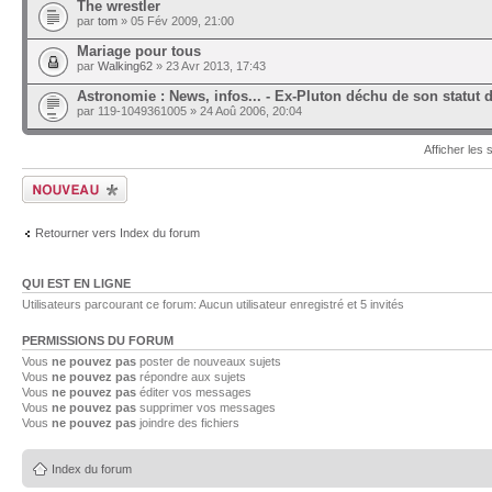
The wrestler
par
tom
» 05 Fév 2009, 21:00
Mariage pour tous
par
Walking62
» 23 Avr 2013, 17:43
Astronomie : News, infos... - Ex-Pluton déchu de son statut 
par 119-1049361005 » 24 Aoû 2006, 20:04
Afficher les
Ecrire un nouveau
sujet
Retourner vers Index du forum
QUI EST EN LIGNE
Utilisateurs parcourant ce forum: Aucun utilisateur enregistré et 5 invités
PERMISSIONS DU FORUM
Vous
ne pouvez pas
poster de nouveaux sujets
Vous
ne pouvez pas
répondre aux sujets
Vous
ne pouvez pas
éditer vos messages
Vous
ne pouvez pas
supprimer vos messages
Vous
ne pouvez pas
joindre des fichiers
Index du forum