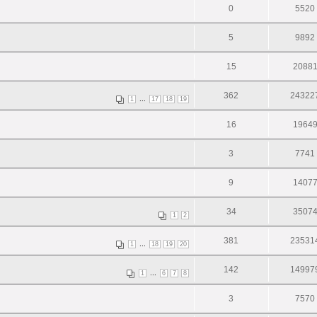
0
5520
5
9892
15
2088
362
24322
...
1
17
18
19
16
1964
3
7741
9
1407
34
3507
1
2
381
23531
...
1
18
19
20
142
14997
...
1
6
7
8
3
7570