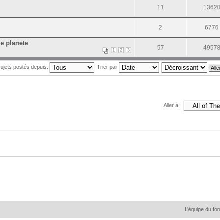
11
1362
2
6776
de planete
57
4957
1
2
3
 sujets postés depuis:
Trier par
Aller à:
L’équipe du fo