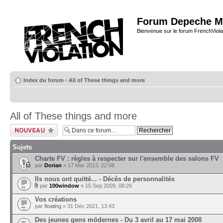
Forum Depeche M
Bienvenue sur le forum FrenchViola
Index du forum
‹
All of These things and more
All of These things and more
Ecrire un nouveau
sujet
Sujets
Charte FV : règles à respecter sur l'ensemble des salons FV
par
Dorian
» 17 Mar 2013, 22:08
Ils nous ont quitté... - Décès de personnalités
par
100window
» 15 Sep 2009, 08:26
Vos créations
par
floating
» 31 Déc 2021, 13:43
Des jeunes gens mödernes - Du 3 avril au 17 mai 2008