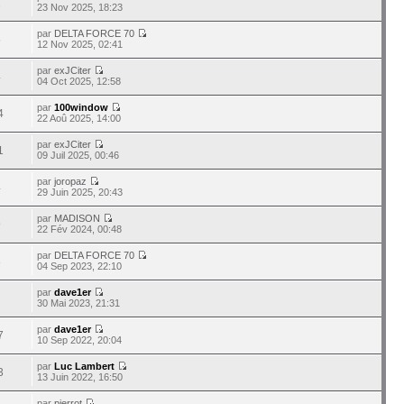
1
23 Nov 2025, 18:23
par
DELTA FORCE 70
5
12 Nov 2025, 02:41
par
exJCiter
4
04 Oct 2025, 12:58
par
100window
4
22 Aoû 2025, 14:00
par
exJCiter
1
09 Juil 2025, 00:46
par
joropaz
4
29 Juin 2025, 20:43
par
MADISON
9
22 Fév 2024, 00:48
par
DELTA FORCE 70
8
04 Sep 2023, 22:10
par
dave1er
30 Mai 2023, 21:31
par
dave1er
7
10 Sep 2022, 20:04
par
Luc Lambert
3
13 Juin 2022, 16:50
par
pierrot