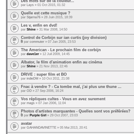
Des mots sur de la couleur...
par
Lays
» 01 Oct 2015, 01:32
Quelle est cette musique ?
par
Stjarna76
» 28 Juin 2015, 18:39
Les v, enfin en dvd!
par
Shine
» 31 Mar 2008, 14:50
Control de Corbijn sur ian curtis (joy division)
par
commuter
» 07 Jan 2005, 23:53
The American - Le prochain film de corbijn
par
dave1er
» 12 Juil 2009, 14:45
Albator, le film d'animation enfin au cinéma
par
Shine
» 21 Nov 2013, 22:46
DRIVE : super film et BO
par
indieDM
» 10 Oct 2011, 21:08
Fnac à vendre ? - Ca tombe mal, j'ai plus une thune ...
par
OD
» 27 Sep 2006, 16:24
Vos répliques cultes - Vous en avez surement
par
mags
» 07 Jan 2006, 11:04
Photos d'artistes marquantes - Quelles sont vos préférées?
par
Purple Girl
» 29 Oct 2007, 23:03
avatar
par
GAHANDAVINETTE
» 05 Mai 2013, 20:41