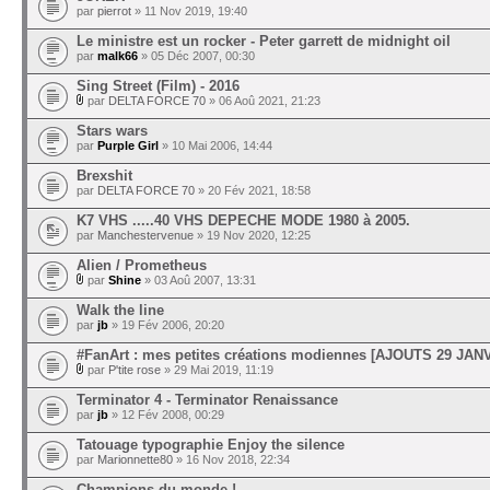
par
pierrot
» 11 Nov 2019, 19:40
Le ministre est un rocker - Peter garrett de midnight oil
par
malk66
» 05 Déc 2007, 00:30
Sing Street (Film) - 2016
par
DELTA FORCE 70
» 06 Aoû 2021, 21:23
Stars wars
par
Purple Girl
» 10 Mai 2006, 14:44
Brexshit
par
DELTA FORCE 70
» 20 Fév 2021, 18:58
K7 VHS .....40 VHS DEPECHE MODE 1980 à 2005.
par
Manchestervenue
» 19 Nov 2020, 12:25
Alien / Prometheus
par
Shine
» 03 Aoû 2007, 13:31
Walk the line
par
jb
» 19 Fév 2006, 20:20
#FanArt : mes petites créations modiennes [AJOUTS 29 JAN
par
P'tite rose
» 29 Mai 2019, 11:19
Terminator 4 - Terminator Renaissance
par
jb
» 12 Fév 2008, 00:29
Tatouage typographie Enjoy the silence
par
Marionnette80
» 16 Nov 2018, 22:34
Champions du monde !