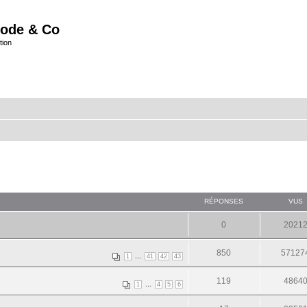
ode & Co
tion
RÉPONSES
VUS
0
2021
850
57127
...
1
41
42
43
119
4864
...
1
4
5
6