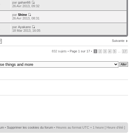
par
gahan66
0
26 Avr 2013, 09:32
par
Shine
26 Avr 2013, 08:31
par
Ayakano
8
18 Mar 2013, 16:05
Suivante
832 sujets •
Page
1
sur
17
•
...
1
2
3
4
5
17
rum
•
Supprimer les cookies du forum
• Heures au format UTC + 1 heure [ Heure d’été ]