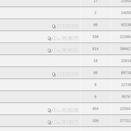
17
2250
2
1405
86
9223
1
2
3
4
5
338
21288
...
1
15
16
17
814
39842
...
1
39
40
41
16
2261
86
8971
1
2
3
4
5
9
1272
8
9578
454
22554
...
1
21
22
23
338
27721
...
1
15
16
17