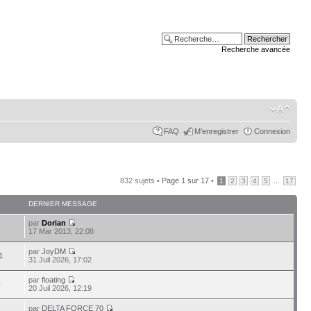
Recherche avancée
FAQ
M’enregistrer
Connexion
832 sujets •
Page
1
sur
17
•
...
1
2
3
4
5
17
DERNIER MESSAGE
par
Dorian
2
17 Mar 2013, 22:08
par
JoyDM
4
31 Juil 2026, 17:02
par
floating
0
20 Juil 2026, 12:19
par
DELTA FORCE 70