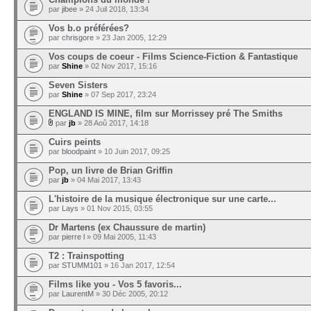
par
jibee
» 24 Juil 2018, 13:34
Vos b.o préférées?
par
chrisgore
» 23 Jan 2005, 12:29
Vos coups de coeur - Films Science-Fiction & Fantastique
par
Shine
» 02 Nov 2017, 15:16
Seven Sisters
par
Shine
» 07 Sep 2017, 23:24
ENGLAND IS MINE, film sur Morrissey pré The Smiths
par
jb
» 28 Aoû 2017, 14:18
Cuirs peints
par
bloodpaint
» 10 Juin 2017, 09:25
Pop, un livre de Brian Griffin
par
jb
» 04 Mai 2017, 13:43
L'histoire de la musique électronique sur une carte...
par
Lays
» 01 Nov 2015, 03:55
Dr Martens (ex Chaussure de martin)
par
pierre l
» 09 Mai 2005, 11:43
T2 : Trainspotting
par
STUMM101
» 16 Jan 2017, 12:54
Films like you - Vos 5 favoris...
par
LaurentM
» 30 Déc 2005, 20:12