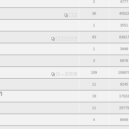
2
4777
36
4052
1
2
1
3551
83
8381
1
2
3
4
5
1
3948
3
6978
109
10687
...
1
4
5
6
11
9245
V]
19
1702
11
2577
4
6948