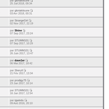
par
gloriakitsune
25 Juil 2018, 09:34
par
gloriakitsune
8
03 Avr 2018, 00:31
par
StrangeGirl
02 Nov 2017, 22:19
par
Shine
07 Sep 2017, 23:24
par
STUMM101
07 Sep 2017, 10:29
par
STUMM101
26 Juin 2017, 13:47
par
dave1er
06 Mai 2017, 18:42
par
Sheryll
21 Fév 2017, 13:34
par
prodigy75
1
23 Jan 2017, 10:14
par
STUMM101
16 Jan 2017, 12:54
par
tgwindu
3
09 Aoû 2016, 20:10