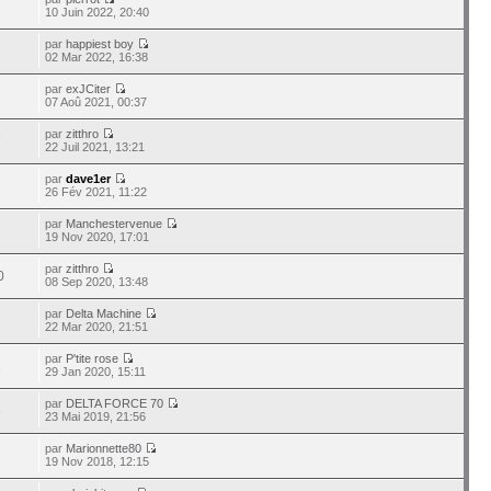
10 Juin 2022, 20:40
par
happiest boy
2
02 Mar 2022, 16:38
par
exJCiter
07 Aoû 2021, 00:37
par
zitthro
7
22 Juil 2021, 13:21
par
dave1er
26 Fév 2021, 11:22
par
Manchestervenue
19 Nov 2020, 17:01
par
zitthro
0
08 Sep 2020, 13:48
par
Delta Machine
22 Mar 2020, 21:51
par
P'tite rose
2
29 Jan 2020, 15:11
par
DELTA FORCE 70
5
23 Mai 2019, 21:56
par
Marionnette80
19 Nov 2018, 12:15