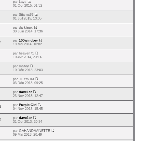
par
Lays
01 Oct 2015, 01:32
par
Stjarna76
01 Juil 2015, 13:35
par
darklinux
1
30 Juin 2014, 17:36
par
100window
7
19 Mai 2014, 10:02
par
heaven71
9
10 Avr 2014, 23:14
par
malfoy
10 Déc 2013, 23:03
par
JOYmDM
7
03 Déc 2013, 09:25
par
dave1er
4
23 Nov 2013, 12:47
par
Purple Girl
4
04 Nov 2013, 15:45
par
dave1er
9
31 Oct 2013, 20:34
par
GAHANDAVINETTE
09 Mai 2013, 20:49