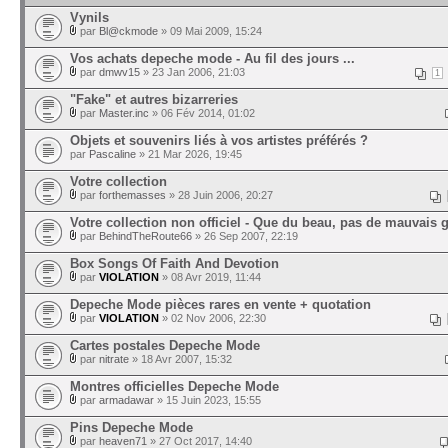
Vynils
par
Bl@ckmode
» 09 Mai 2009, 15:24
Vos achats depeche mode - Au fil des jours ...
par
dmwv15
» 23 Jan 2006, 21:03
1
"Fake" et autres bizarreries
par
Master.inc
» 06 Fév 2014, 01:02
Objets et souvenirs liés à vos artistes préférés ?
par
Pascaline
» 21 Mar 2026, 19:45
Votre collection
par
forthemasses
» 28 Juin 2006, 20:27
Votre collection non officiel - Que du beau, pas de mauvais 
par
BehindTheRoute66
» 26 Sep 2007, 22:19
Box Songs Of Faith And Devotion
par
VIOLATION
» 08 Avr 2019, 11:44
Depeche Mode pièces rares en vente + quotation
par
VIOLATION
» 02 Nov 2006, 22:30
Cartes postales Depeche Mode
par
nitrate
» 18 Avr 2007, 15:32
Montres officielles Depeche Mode
par
armadawar
» 15 Juin 2023, 15:55
Pins Depeche Mode
par
heaven71
» 27 Oct 2017, 14:40