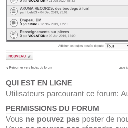
par
VIOLATION
» 21 Juil 2020, 08:33
AKUMA RECORDS: des bootlegs à fuir!
par
Hoela83
» 04 Déc 2019, 23:01
Drapeau DM
par
Shine
» 12 Nov 2019, 17:29
Renseignements sur pièces
par
VIOLATION
» 02 Jan 2016, 14:00
Afficher les sujets postés depuis:
Ecrire un nouveau
sujet
Retourner vers Index du forum
Aller à
QUI EST EN LIGNE
Utilisateurs parcourant ce forum: Au
PERMISSIONS DU FORUM
Vous
ne pouvez pas
poster de no