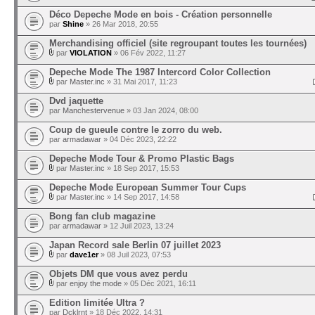
Déco Depeche Mode en bois - Création personnelle
par
Shine
» 26 Mar 2018, 20:55
Merchandising officiel (site regroupant toutes les tournées)
par
VIOLATION
» 06 Fév 2022, 11:27
Depeche Mode The 1987 Intercord Color Collection
par
Master.inc
» 31 Mai 2017, 11:23
Dvd jaquette
par
Manchestervenue
» 03 Jan 2024, 08:00
Coup de gueule contre le zorro du web.
par
armadawar
» 04 Déc 2023, 22:22
Depeche Mode Tour & Promo Plastic Bags
par
Master.inc
» 18 Sep 2017, 15:53
Depeche Mode European Summer Tour Cups
par
Master.inc
» 14 Sep 2017, 14:58
Bong fan club magazine
par
armadawar
» 12 Juil 2023, 13:24
Japan Record sale Berlin 07 juillet 2023
par
dave1er
» 08 Juil 2023, 07:53
Objets DM que vous avez perdu
par
enjoy the mode
» 05 Déc 2021, 16:11
Edition limitée Ultra ?
par
Dcklrnt
» 18 Déc 2022, 14:31