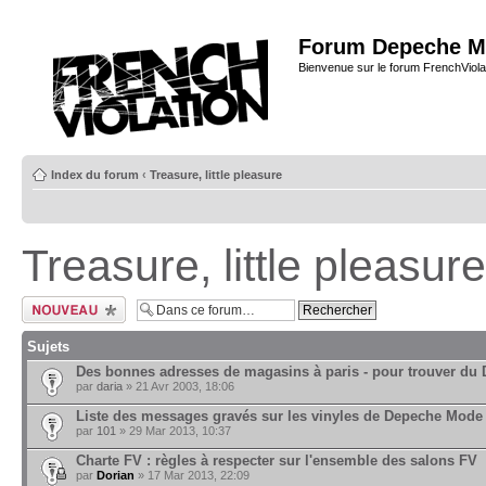
Forum Depeche M
Bienvenue sur le forum FrenchViola
Index du forum
‹
Treasure, little pleasure
Treasure, little pleasure
Ecrire un nouveau
sujet
Sujets
Des bonnes adresses de magasins à paris - pour trouver du D
par
daria
» 21 Avr 2003, 18:06
Liste des messages gravés sur les vinyles de Depeche Mode
par
101
» 29 Mar 2013, 10:37
Charte FV : règles à respecter sur l'ensemble des salons FV
par
Dorian
» 17 Mar 2013, 22:09