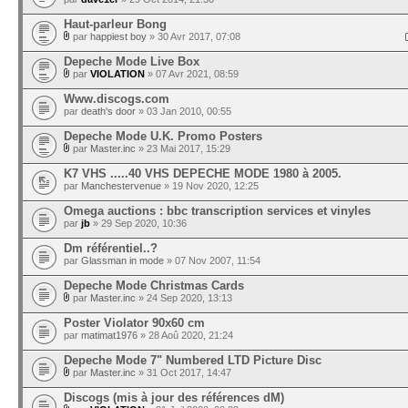
Haut-parleur Bong
par
happiest boy
» 30 Avr 2017, 07:08
Depeche Mode Live Box
par
VIOLATION
» 07 Avr 2021, 08:59
Www.discogs.com
par
death's door
» 03 Jan 2010, 00:55
Depeche Mode U.K. Promo Posters
par
Master.inc
» 23 Mai 2017, 15:29
K7 VHS .....40 VHS DEPECHE MODE 1980 à 2005.
par
Manchestervenue
» 19 Nov 2020, 12:25
Omega auctions : bbc transcription services et vinyles
par
jb
» 29 Sep 2020, 10:36
Dm référentiel..?
par
Glassman in mode
» 07 Nov 2007, 11:54
Depeche Mode Christmas Cards
par
Master.inc
» 24 Sep 2020, 13:13
Poster Violator 90x60 cm
par
matimat1976
» 28 Aoû 2020, 21:24
Depeche Mode 7" Numbered LTD Picture Disc
par
Master.inc
» 31 Oct 2017, 14:47
Discogs (mis à jour des références dM)