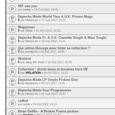
45T see you
par
malfoy
» 14 Oct 2022, 18:09
Depeche Mode World Tour & U.K. Promo Mugs
par
Master.inc
» 07 Juin 2017, 10:32
Magazines
par
DMac
» 01 Nov 2013, 15:28
Depeche Mode Fr. & U.S. Cassette Single & Maxi Single
par
Master.inc
» 29 Sep 2020, 14:31
Qui utilise Discogs pour lister sa collection ?
par
prodigy75
» 01 Aoû 2017, 09:06
Wishlist
par
enjoy the mode
» 16 Sep 2017, 15:38
Collection : droits taxes et douanes hors UE
par
VIOLATION
» 09 Oct 2021, 12:21
Depeche Mode LP Vinyls Picture Disc
par
Master.inc
» 09 Oct 2017, 11:06
Depeche Mode Tour Programmes
par
Master.inc
» 02 Juin 2017, 15:07
coffret
par
cecile
» 23 Oct 2002, 15:12
Brian Griffin - A Broken Frame picture
par
dave1er
» 29 Oct 2014, 21:30