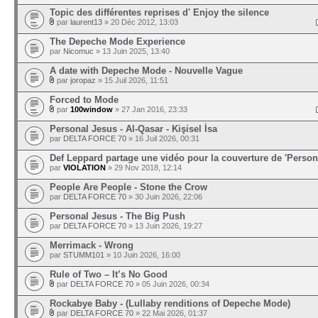
Topic des différentes reprises d' Enjoy the silence
par
laurent13
» 20 Déc 2012, 13:03
The Depeche Mode Experience
par
Nicomuc
» 13 Juin 2025, 13:40
A date with Depeche Mode - Nouvelle Vague
par
joropaz
» 15 Juil 2026, 11:51
Forced to Mode
par
100window
» 27 Jan 2016, 23:33
Personal Jesus - Al‐Qasar - Kişisel İsa
par
DELTA FORCE 70
» 16 Juil 2026, 00:31
Def Leppard partage une vidéo pour la couverture de 'Perso
par
VIOLATION
» 29 Nov 2018, 12:14
People Are People - Stone the Crow
par
DELTA FORCE 70
» 30 Juin 2026, 22:06
Personal Jesus - The Big Push
par
DELTA FORCE 70
» 13 Juin 2026, 19:27
Merrimack - Wrong
par
STUMM101
» 10 Juin 2026, 16:00
Rule of Two – It’s No Good
par
DELTA FORCE 70
» 05 Juin 2026, 00:34
Rockabye Baby - (Lullaby renditions of Depeche Mode)
par
DELTA FORCE 70
» 22 Mai 2026, 01:37