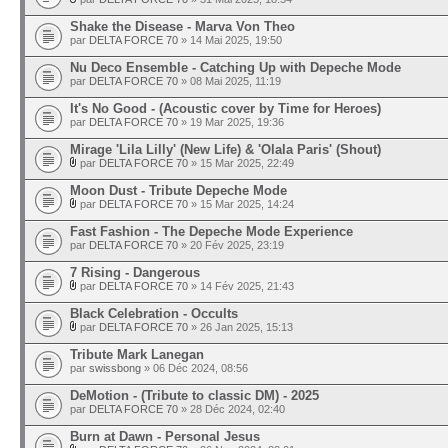
Shake the Disease - Marva Von Theo
par
DELTA FORCE 70
» 14 Mai 2025, 19:50
Nu Deco Ensemble - Catching Up with Depeche Mode
par
DELTA FORCE 70
» 08 Mai 2025, 11:19
It's No Good - (Acoustic cover by Time for Heroes)
par
DELTA FORCE 70
» 19 Mar 2025, 19:36
Mirage 'Lila Lilly' (New Life) & 'Olala Paris' (Shout)
par
DELTA FORCE 70
» 15 Mar 2025, 22:49
Moon Dust - Tribute Depeche Mode
par
DELTA FORCE 70
» 15 Mar 2025, 14:24
Fast Fashion - The Depeche Mode Experience
par
DELTA FORCE 70
» 20 Fév 2025, 23:19
7 Rising - Dangerous
par
DELTA FORCE 70
» 14 Fév 2025, 21:43
Black Celebration - Occults
par
DELTA FORCE 70
» 26 Jan 2025, 15:13
Tribute Mark Lanegan
par
swissbong
» 06 Déc 2024, 08:56
DeMotion - (Tribute to classic DM) - 2025
par
DELTA FORCE 70
» 28 Déc 2024, 02:40
Burn at Dawn - Personal Jesus