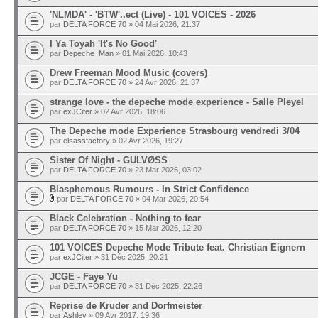
'NLMDA' - 'BTW'..ect (Live) - 101 VOICES - 2026
par
DELTA FORCE 70
» 04 Mai 2026, 21:37
I Ya Toyah 'It's No Good'
par
Depeche_Man
» 01 Mai 2026, 10:43
Drew Freeman Mood Music (covers)
par
DELTA FORCE 70
» 24 Avr 2026, 21:37
strange love - the depeche mode experience - Salle Pleyel
par
exJCiter
» 02 Avr 2026, 18:06
The Depeche mode Experience Strasbourg vendredi 3/04
par
elsassfactory
» 02 Avr 2026, 19:27
Sister Of Night - GULVØSS
par
DELTA FORCE 70
» 23 Mar 2026, 03:02
Blasphemous Rumours - In Strict Confidence
par
DELTA FORCE 70
» 04 Mar 2026, 20:54
Black Celebration - Nothing to fear
par
DELTA FORCE 70
» 15 Mar 2026, 12:20
101 VOICES Depeche Mode Tribute feat. Christian Eignern
par
exJCiter
» 31 Déc 2025, 20:21
JCGE - Faye Yu
par
DELTA FORCE 70
» 31 Déc 2025, 22:26
Reprise de Kruder and Dorfmeister
par
Ashley
» 09 Avr 2017, 19:36