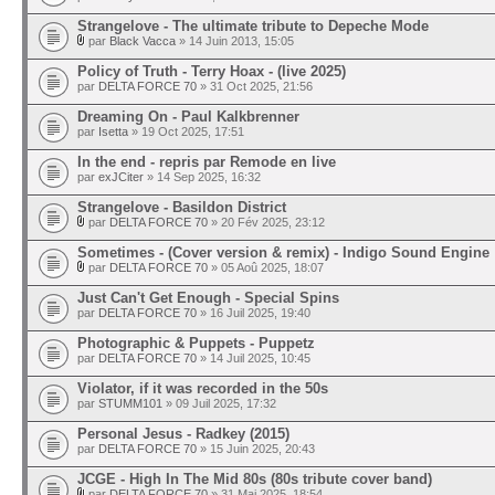
Strangelove - The ultimate tribute to Depeche Mode
par
Black Vacca
» 14 Juin 2013, 15:05
Policy of Truth - Terry Hoax - (live 2025)
par
DELTA FORCE 70
» 31 Oct 2025, 21:56
Dreaming On - Paul Kalkbrenner
par
Isetta
» 19 Oct 2025, 17:51
In the end - repris par Remode en live
par
exJCiter
» 14 Sep 2025, 16:32
Strangelove - Basildon District
par
DELTA FORCE 70
» 20 Fév 2025, 23:12
Sometimes - (Cover version & remix) - Indigo Sound Engine
par
DELTA FORCE 70
» 05 Aoû 2025, 18:07
Just Can't Get Enough - Special Spins
par
DELTA FORCE 70
» 16 Juil 2025, 19:40
Photographic & Puppets - Puppetz
par
DELTA FORCE 70
» 14 Juil 2025, 10:45
Violator, if it was recorded in the 50s
par
STUMM101
» 09 Juil 2025, 17:32
Personal Jesus - Radkey (2015)
par
DELTA FORCE 70
» 15 Juin 2025, 20:43
JCGE - High In The Mid 80s (80s tribute cover band)
par
DELTA FORCE 70
» 31 Mai 2025, 18:54