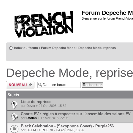
Forum Depeche M
Bienvenue sur le forum FrenchViola
Index du forum
‹
Forum Depeche Mode
‹
Depeche Mode, reprises
Depeche Mode, repris
Ecrire un nouveau
sujet
Sujets
Liste de reprises
par
Devot
» 24 Oct 2003, 15:52
Charte FV : règles à respecter sur l'ensemble des salons FV
par
Dorian
» 17 Mar 2013, 22:05
Black Celebration - (Saxophone Cover) - Purple256
par
DELTA FORCE 70
» 04 Aoû 2026, 18:26