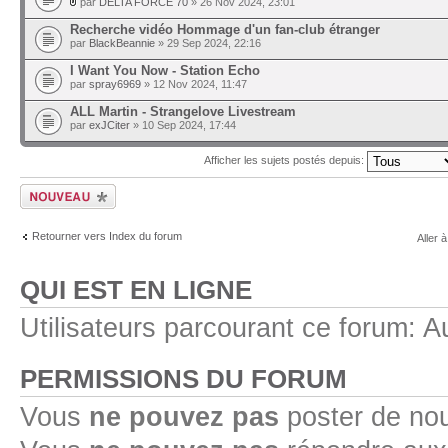
par
DELTA FORCE 70
» 26 Nov 2024, 23:01
Recherche vidéo Hommage d'un fan-club étranger
par
BlackBeannie
» 29 Sep 2024, 22:16
I Want You Now - Station Echo
par
spray6969
» 12 Nov 2024, 11:47
ALL Martin - Strangelove Livestream
par
exJCiter
» 10 Sep 2024, 17:44
Afficher les sujets postés depuis:
Ecrire un nouveau
sujet
Retourner vers Index du forum
Aller à
QUI EST EN LIGNE
Utilisateurs parcourant ce forum: Au
PERMISSIONS DU FORUM
Vous
ne pouvez pas
poster de no