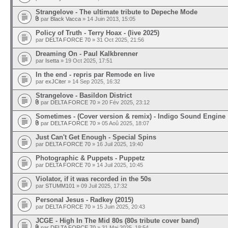
Strangelove - The ultimate tribute to Depeche Mode
par
Black Vacca
» 14 Juin 2013, 15:05
Policy of Truth - Terry Hoax - (live 2025)
par
DELTA FORCE 70
» 31 Oct 2025, 21:56
Dreaming On - Paul Kalkbrenner
par
Isetta
» 19 Oct 2025, 17:51
In the end - repris par Remode en live
par
exJCiter
» 14 Sep 2025, 16:32
Strangelove - Basildon District
par
DELTA FORCE 70
» 20 Fév 2025, 23:12
Sometimes - (Cover version & remix) - Indigo Sound Engine
par
DELTA FORCE 70
» 05 Aoû 2025, 18:07
Just Can't Get Enough - Special Spins
par
DELTA FORCE 70
» 16 Juil 2025, 19:40
Photographic & Puppets - Puppetz
par
DELTA FORCE 70
» 14 Juil 2025, 10:45
Violator, if it was recorded in the 50s
par
STUMM101
» 09 Juil 2025, 17:32
Personal Jesus - Radkey (2015)
par
DELTA FORCE 70
» 15 Juin 2025, 20:43
JCGE - High In The Mid 80s (80s tribute cover band)
par
DELTA FORCE 70
» 31 Mai 2025, 18:54