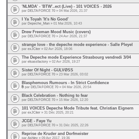
'NLMDA' - 'BTW'..ect (Live) - 101 VOICES - 2026
par
DELTA FORCE 70
» 04 Mai 2026, 21:37
I Ya Toyah 'It's No Good'
par
Depeche_Man
» 01 Mai 2026, 10:43
Drew Freeman Mood Music (covers)
par
DELTA FORCE 70
» 24 Avr 2026, 21:37
strange love - the depeche mode experience - Salle Pleyel
par
exJCiter
» 02 Avr 2026, 18:06
The Depeche mode Experience Strasbourg vendredi 3/04
par
elsassfactory
» 02 Avr 2026, 19:27
Sister Of Night - GULVØSS
par
DELTA FORCE 70
» 23 Mar 2026, 03:02
Blasphemous Rumours - In Strict Confidence
par
DELTA FORCE 70
» 04 Mar 2026, 20:54
Black Celebration - Nothing to fear
par
DELTA FORCE 70
» 15 Mar 2026, 12:20
101 VOICES Depeche Mode Tribute feat. Christian Eignern
par
exJCiter
» 31 Déc 2025, 20:21
JCGE - Faye Yu
par
DELTA FORCE 70
» 31 Déc 2025, 22:26
Reprise de Kruder and Dorfmeister
par
Ashley
» 09 Avr 2017, 19:36