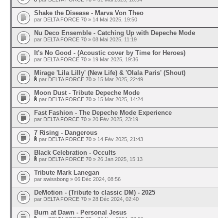
Shake the Disease - Marva Von Theo
par
DELTA FORCE 70
» 14 Mai 2025, 19:50
Nu Deco Ensemble - Catching Up with Depeche Mode
par
DELTA FORCE 70
» 08 Mai 2025, 11:19
It's No Good - (Acoustic cover by Time for Heroes)
par
DELTA FORCE 70
» 19 Mar 2025, 19:36
Mirage 'Lila Lilly' (New Life) & 'Olala Paris' (Shout)
par
DELTA FORCE 70
» 15 Mar 2025, 22:49
Moon Dust - Tribute Depeche Mode
par
DELTA FORCE 70
» 15 Mar 2025, 14:24
Fast Fashion - The Depeche Mode Experience
par
DELTA FORCE 70
» 20 Fév 2025, 23:19
7 Rising - Dangerous
par
DELTA FORCE 70
» 14 Fév 2025, 21:43
Black Celebration - Occults
par
DELTA FORCE 70
» 26 Jan 2025, 15:13
Tribute Mark Lanegan
par
swissbong
» 06 Déc 2024, 08:56
DeMotion - (Tribute to classic DM) - 2025
par
DELTA FORCE 70
» 28 Déc 2024, 02:40
Burn at Dawn - Personal Jesus