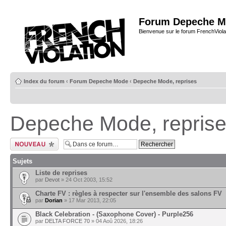
Forum Depeche M
Bienvenue sur le forum FrenchViola
Index du forum
‹
Forum Depeche Mode
‹
Depeche Mode, reprises
Depeche Mode, repris
Ecrire un nouveau
sujet
Sujets
Liste de reprises
par
Devot
» 24 Oct 2003, 15:52
Charte FV : règles à respecter sur l'ensemble des salons FV
par
Dorian
» 17 Mar 2013, 22:05
Black Celebration - (Saxophone Cover) - Purple256
par
DELTA FORCE 70
» 04 Aoû 2026, 18:26