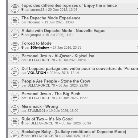
Topic des différentes reprises d' Enjoy the silence
par
laurent13
» 20 Déc 2012, 13:03
The Depeche Mode Experience
par
Nicomuc
» 13 Juin 2025, 13:40
A date with Depeche Mode - Nouvelle Vague
par
joropaz
» 15 Juil 2026, 11:51
Forced to Mode
par
100window
» 27 Jan 2016, 23:33
Personal Jesus - Al‐Qasar - Kişisel İsa
par
DELTA FORCE 70
» 16 Juil 2026, 00:31
Def Leppard partage une vidéo pour la couverture de 'Perso
par
VIOLATION
» 29 Nov 2018, 12:14
People Are People - Stone the Crow
par
DELTA FORCE 70
» 30 Juin 2026, 22:06
Personal Jesus - The Big Push
par
DELTA FORCE 70
» 13 Juin 2026, 19:27
Merrimack - Wrong
par
STUMM101
» 10 Juin 2026, 16:00
Rule of Two – It’s No Good
par
DELTA FORCE 70
» 05 Juin 2026, 00:34
Rockabye Baby - (Lullaby renditions of Depeche Mode)
par
DELTA FORCE 70
» 22 Mai 2026, 01:37