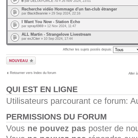
par
DELTA FORCE 70
» 26 Nov 2024, 23:01
Recherche vidéo Hommage d'un fan-club étranger
par
BlackBeannie
» 29 Sep 2024, 22:16
I Want You Now - Station Echo
par
spray6969
» 12 Nov 2024, 11:47
ALL Martin - Strangelove Livestream
par
exJCiter
» 10 Sep 2024, 17:44
Afficher les sujets postés depuis:
Ecrire un nouveau
sujet
Retourner vers Index du forum
Aller à
QUI EST EN LIGNE
Utilisateurs parcourant ce forum: Au
PERMISSIONS DU FORUM
Vous
ne pouvez pas
poster de no